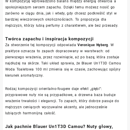
W kompozycję wprowadzono balans między energią otwarcia a
spokojniejszym sercem zapachu. Dzięki temu możesz nosić go
zarówno w ciągu dnia, jak i wtedy, gdy chcesz podkreślić styl w
bardziej wieczorowych okolicznościach. To propozycja dla
mężczyzn, którzy lubią perfumy z charakterem, ale bez przesady.
Twórca zapachu i inspiracja kompozycji
Za stworzenie tej kompozycji odpowiada
Veronique Nyberg
. W
praktyce oznacza to zapach dopracowany w warstwach: od
pierwszego wrażenia, przez rozwinięcie, aż po bazę, która zostaje
najdłużej na skórze. Taki układ sprawia, że Blauer Un1T3D Camou
Woda Toaletowa 100 ml zmienia się w czasie, zachowując spójny
kierunek aromatyczny.
Rodzaj kompozycji orientalno-fougere daje efekt „głębi”:
przyprawowe nuty nie są przypadkowe, a drzewna baza buduje
wrażenie trwałości i elegancji. To zapach, który dobrze pasuje do
mężczyzn ceniących wyczuwalne akcenty, ale jednocześnie
lubiących harmonijną całość.
Jak pachnie Blauer Un1T3D Camou? Nuty głowy,