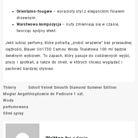
Orientalno-fougere
– wyrazisty styl z eleganckim finałem
drzewnym.
Warstwowa kompozycja
– nuty zmieniają się w czasie,
tworząc spójny efekt.
Jeśli lubisz perfumy, które potrafią „zrobić wrażenie” bez przesadnej
ciężkości, Blauer Un1T3D Camou Woda Toaletowa 100 ml będzie
świetnym wyborem. To zapach, który pasuje do codziennych wyjść,
pracy i spotkań, a także do chwil, w których chcesz wyglądać i
pachnieć bardziej stylowo.
Nawigacja
Thierry
Scholl Velvet Smooth Diamond Summer Edition
wpisu
Mugler Angel
Urządzenie do Pedicure 1 szt.
Woda
perfumowana
50ml spray