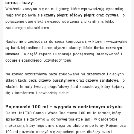
serca i bazy
Wrażenie zaczyna się od nut głowy, które wprowadzają dynamikę.
Najpierw pojawia się
czarny pieprz
,
różowy pieprz
oraz
cytryna
. To
połączenie daje efekt świeżego uderzenia z pikantnym, lekko
zadziornym charakterem.
Następnie przechodzisz do serca kompozycji, w którym wyczuwalne
są bardziej roślinne i aromatyczne akordy:
liście fiołka
,
rozmaryn
i
lawenda
. Ta część zapachu uspokaja początkową intensywność i
dodaje eleganckiego, „czystego” tonu.
Na koniec rozbrzmiewa baza zbudowana na drzewnych i ciepłych
składnikach:
cedr
,
drzewo bursztynowe
oraz
drzewo sandałowe
. To
właśnie te nuty tworzą długofalowy ślad zapachowy, który kojarzy
się z komfortem i pewnością siebie.
Pojemność 100 ml – wygoda w codziennym użyciu
Blauer Un1T3D Camou Woda Toaletowa 100 ml to format, który
sprawdza się zarówno w domowej toaletce, jak i w garderobie
mężczyzny, który regularnie sięga po ulubione perfumy. Pojemność
100 ml pozwala cieszyć się zapachem przez dłuższy czas i