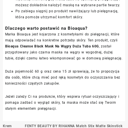
możesz dokładnie nałożyć maskę na wybrane partie twarzy.
Po zabiegu sięgnij po produkt nawilżający lub pielęgnację,
która pomoże utrzymać komfort skóry.
Dlaczego warto postawić na Bioaqua?
Marka Bioaqua jest kojarzona z kosmetykami do pielęgnacji, które
mają odpowiadać na konkretne potrzeby skóry. Ten produkt, czyli
Bioaqua Cleanse Black Mask Na Wągry Duża Tuba 60G
, został
przygotowany jako czarna maska na wągry w wygodnej, dużej
tubie, dzięki czemu łatwo wkomponować go w domową pielęgnację.
Duża pojemność 60 g oraz cena 15 zł sprawiają, że to propozycja
dla osób, które chcą mieć pod ręką kosmetyk do oczyszczania bez
konieczności częstych zakupów.
Jeżeli zależy Ci na produkcie, który wspiera rytuał oczyszczający i
pomaga zadbać o wygląd skóry, ta maska może stać się Twoim
stałym elementem pielęgnacji.
Nawigacja
Krem
FENTY BEAUTY BY RIHANNA Match Stix Matte Skinstick