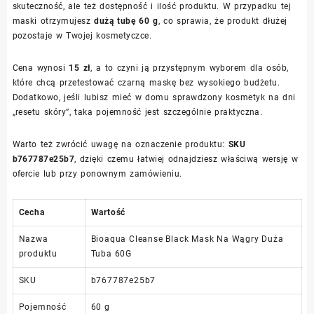
skuteczność, ale też dostępność i ilość produktu. W przypadku tej
maski otrzymujesz
dużą tubę 60 g
, co sprawia, że produkt dłużej
pozostaje w Twojej kosmetyczce.
Cena wynosi
15 zł
, a to czyni ją przystępnym wyborem dla osób,
które chcą przetestować czarną maskę bez wysokiego budżetu.
Dodatkowo, jeśli lubisz mieć w domu sprawdzony kosmetyk na dni
„resetu skóry”, taka pojemność jest szczególnie praktyczna.
Warto też zwrócić uwagę na oznaczenie produktu:
SKU
b767787e25b7
, dzięki czemu łatwiej odnajdziesz właściwą wersję w
ofercie lub przy ponownym zamówieniu.
Cecha
Wartość
Nazwa
Bioaqua Cleanse Black Mask Na Wągry Duża
produktu
Tuba 60G
SKU
b767787e25b7
Pojemność
60 g