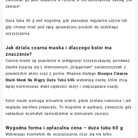
traktować go jako wsparcie w rutynie, a nie jednorazowy zabieg „na
zawsze”.
Duża tuba 60 g jest wygodna, gdy planujesz regularne użycie lub
gdy chcesz mieć pod ręką sprawdzony produkt do szybkiego
oczyszczania.
Jak działa czarna maska i dlaczego kolor ma
znaczenie?
Czarne maski są popularne w pielęgnacji oczyszczającej, ponieważ
zwykle kojarzą się z intensywnym „ściąganiem” zanieczyszczeń z
powierzchni skóry oraz z porów. Właśnie dlatego
Bioaqua Cleanse
Black Mask Na Wągry Duża Tuba 60G
wybierają osoby, które chcą
lepiej kontrolować efekt ciężkości skóry i niepożądane osady.
Kolor maski pomaga wizualnie ocenić, gdzie została nałożona i jak
wygląda warstwa preparatu. To wygodne w aplikacji, zwłaszcza gdy
nakładasz kosmetyk samodzielnie w domowym zaciszu.
Wygodna forma i opłacalna cena – duża tuba 60 g
Wybierając kosmetyki do oczyszczania, liczy się nie tylko