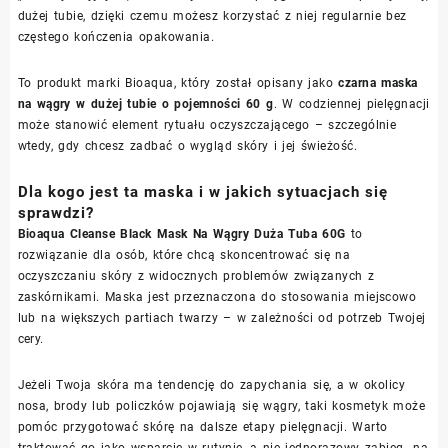
dużej tubie, dzięki czemu możesz korzystać z niej regularnie bez
częstego kończenia opakowania.
To produkt marki Bioaqua, który został opisany jako
czarna maska
na wągry w dużej tubie o pojemności 60 g
. W codziennej pielęgnacji
może stanowić element rytuału oczyszczającego – szczególnie
wtedy, gdy chcesz zadbać o wygląd skóry i jej świeżość.
Dla kogo jest ta maska i w jakich sytuacjach się
sprawdzi?
Bioaqua Cleanse Black Mask Na Wągry Duża Tuba 60G
to
rozwiązanie dla osób, które chcą skoncentrować się na
oczyszczaniu skóry z widocznych problemów związanych z
zaskórnikami. Maska jest przeznaczona do stosowania miejscowo
lub na większych partiach twarzy – w zależności od potrzeb Twojej
cery.
Jeżeli Twoja skóra ma tendencję do zapychania się, a w okolicy
nosa, brody lub policzków pojawiają się wągry, taki kosmetyk może
pomóc przygotować skórę na dalsze etapy pielęgnacji. Warto