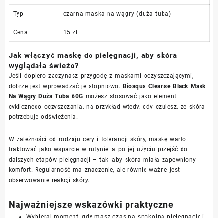
Typ
czarna maska na wągry (duża tuba)
Cena
15 zł
Jak włączyć maskę do pielęgnacji, aby skóra
wyglądała świeżo?
Jeśli dopiero zaczynasz przygodę z maskami oczyszczającymi,
dobrze jest wprowadzać je stopniowo.
Bioaqua Cleanse Black Mask
Na Wągry Duża Tuba 60G
możesz stosować jako element
cyklicznego oczyszczania, na przykład wtedy, gdy czujesz, że skóra
potrzebuje odświeżenia.
W zależności od rodzaju cery i tolerancji skóry, maskę warto
traktować jako wsparcie w rutynie, a po jej użyciu przejść do
dalszych etapów pielęgnacji – tak, aby skóra miała zapewniony
komfort. Regularność ma znaczenie, ale równie ważne jest
obserwowanie reakcji skóry.
Najważniejsze wskazówki praktyczne
Wybieraj moment, gdy masz czas na spokojną pielęgnację i