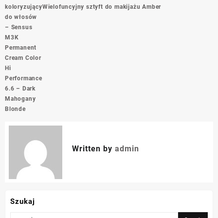
wpisu
koloryzujący
Wielofuncyjny sztyft do makijażu Amber
do włosów
– Sensus
M3K
Permanent
Cream Color
Hi
Performance
6.6 – Dark
Mahogany
Blonde
Written by
admin
Szukaj