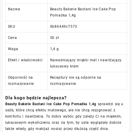
Nazwa
Beauty Bakerie Bastani Ice Cake Pop
Pomadka 1,4g
SKU
0b86449c7573
Cena
50 zł
Waga
1,4 g
Efekt / właściwości
Nawadniający miękki mat i nawilżający
luksusowy krem
Odporność na
Receptury nie są odporne na
rozmazywanie
rozmazywanie
Dla kogo będzie najlepsza?
Beauty Bakerie Bastani Ice Cake Pop Pomadka 1,4g
sprawdzi się u
osób, które chcą efektu matowego, ale nie chcą rezygnować z
komfortu i nawilżenia. To dobry wybór, gdy zależy Ci na miękkim,
luksusowym wykończeniu oraz na tym, by usta wyglądały dobrze
także wtedy, gdy makijaż nosisz przez dłuższą część dnia.