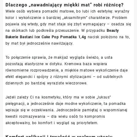
Dlaczego „nawadniający miękki mat” robi różnicę?
Wiele osób wybiera pomadki matowe, bo lubi ich estetykę: wyraźny
kolor i wykończenie o bardziej „aksamitnym” charakterze. Problem
pojawia się wtedy, gdy mat staje się zbyt wymagający – osadza się
na skórkach lub podkreśla przesuszenie. W przypadku
Beauty
Bakerie Bastani Ice Cake Pop Pomadka 1,4g
nacisk położono na to,
by mat był jednocześnie
nawilżający
.
To połączenie sprawia, że makijaż wygląda świeżo, a usta
pozostają elastyczne w dotyku. Kremowa baza wspiera
równomierne rozprowadzenie, a miękkie matowe wykończenie daje
efekt elegancki i spójny z różnymi stylizacjami – od subtelnych
dziennych po bardziej wyraziste wieczorowe.
Jeżeli zależy Ci na kosmetyku, który ma w sobie „luksus”
pielęgnacji, a jednocześnie daje modne wykończenie, ta pomadka
wpisuje się w oczekiwania. Jednocześnie pamiętaj o wspomnianej
kwestii rozmazywania – dla wielu osób to kompromis
akceptowalny, bo komfort i wygląd są priorytetem.
Komfort aplikacji i trwałość w realnym użyciu