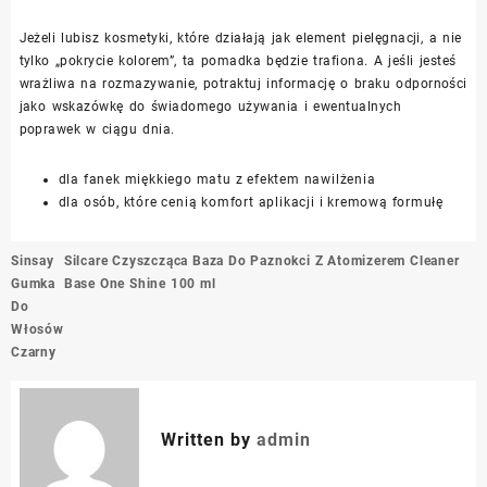
Jeżeli lubisz kosmetyki, które działają jak element pielęgnacji, a nie
tylko „pokrycie kolorem”, ta pomadka będzie trafiona. A jeśli jesteś
wrażliwa na rozmazywanie, potraktuj informację o braku odporności
jako wskazówkę do świadomego używania i ewentualnych
poprawek w ciągu dnia.
dla fanek miękkiego matu z efektem nawilżenia
dla osób, które cenią komfort aplikacji i kremową formułę
Nawigacja
Sinsay
Silcare Czyszcząca Baza Do Paznokci Z Atomizerem Cleaner
wpisu
Gumka
Base One Shine 100 ml
Do
Włosów
Czarny
Written by
admin