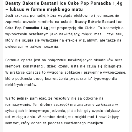
Beauty Bakerie Bastani Ice Cake Pop Pomadka 1,4g
– luksus w formie miękkiego matu
Jeśli szukasz pomadki, która wygląda efektownie i jednocześnie
zapewnia uczucie komfortu na ustach,
Beauty Bakerie Bastani Ice
Cake Pop Pomadka 1,4g
jest propozycją dla Ciebie. To kosmetyk o
wykończeniu określanym jako nawilżający, miękki mat – czyli taki,
który nie skupia się wyłącznie na efekcie wizualnym, ale także na
pielęgnacji w trakcie noszenia.
Formuła oparta jest na połączeniu nawilżających składników oraz
kremowej konsystencji, dzięki czemu usta nie czują się ściągnięte.
W praktyce oznacza to wygodną aplikację i przyjemne wykończenie,
które podkreśla urodę bez wrażenia „wysuszenia” typowego dla
niektórych matów.
Warto jednak pamiętać, że receptury nie są odporne na
rozmazywanie. Ten drobny szczegół ma znaczenie zwłaszcza w
sytuacjach intensywnego jedzenia, picia lub gdy często dotykasz
ust w ciągu dnia. W zamian dostajesz miękki mat i nawilżający
komfort, który docenisz podczas codziennego makijażu.