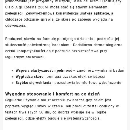
jednocześnie jest przyjemny w użyciu, Balea Żel Krem Ujędrniający
Ciało Algi Kofeina 200Ml może stać się stałym elementem
pielęgnacji. Żelowo-kremowa konsystencja ułatwia aplikację, a
chłodzące odczucie sprawia, że skóra po zabiegu wygląda na
odświeżoną.
Producent stawia na formułę potrójnego działania i podkreśla jej
skuteczność potwierdzoną badaniami. Dodatkowo dermatologiczna
ocena kompatybilności daje poczucie bezpieczeństwa przy
regularnym stosowaniu.
Wspiera elastyczność i jędrność
– zgodnie z wynikami badań
Wygładza skórę
i pomaga uzyskać efekt świeżości
Szybko się wchłania
i pozostawia komfortowe wykończenie
Wygodne stosowanie i komfort na co dzień
Regularne używanie ma znaczenie, zwłaszcza gdy celem jest
poprawa wyglądu skóry w czasie. Ten produkt został oceniony w
testach trwających 56 dni, co dobrze wpisuje się w logikę
pielęgnacji, gdzie efekty buduje się systematycznością.