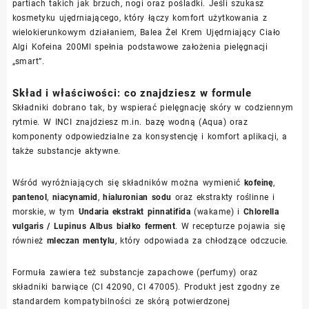
partiach takich jak brzuch, nogi oraz pośladki. Jeśli szukasz
kosmetyku ujędrniającego, który łączy komfort użytkowania z
wielokierunkowym działaniem, Balea Żel Krem Ujędrniający Ciało
Algi Kofeina 200Ml spełnia podstawowe założenia pielęgnacji
„smart”.
Skład i właściwości: co znajdziesz w formule
Składniki dobrano tak, by wspierać pielęgnację skóry w codziennym
rytmie. W INCI znajdziesz m.in. bazę wodną (Aqua) oraz
komponenty odpowiedzialne za konsystencję i komfort aplikacji, a
także substancje aktywne.
Wśród wyróżniających się składników można wymienić
kofeinę
,
pantenol
,
niacynamid
,
hialuronian sodu
oraz ekstrakty roślinne i
morskie, w tym
Undaria ekstrakt pinnatifida
(wakame) i
Chlorella
vulgaris / Lupinus Albus białko ferment
. W recepturze pojawia się
również
mleczan mentylu
, który odpowiada za chłodzące odczucie.
Formuła zawiera też substancje zapachowe (perfumy) oraz
składniki barwiące (CI 42090, CI 47005). Produkt jest zgodny ze
standardem kompatybilności ze skórą potwierdzonej