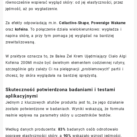
równocześnie wspierać wygląd skóry: od jej elastyczności, przez
jędrność, aż po wygładzenie.
Za efekty odpowiadają m.in.
Cellactive-Shape
,
Poweralge Wakame
oraz
kofeina
. To połączenie działa wielokierunkowo: wygładza i
napina skórę, a przy tym pomaga jej wyglądać na bardziej
zrewitalizowaną.
W praktyce oznacza to, że Balea Żel Krem Ujędrniający Ciało Algi
Kofeina 200Ml może być świetnym elementem codziennej rutyny,
szczególnie gdy zależy Ci na pielęgnacji „problemowych” partii i
chcesz, by skóra wyglądała na bardziej sprężystą.
Skuteczność potwierdzona badaniami i testami
aplikacyjnymi
Jednym z kluczowych atutów produktu jest to, że jego działanie
zostało potwierdzone w badaniach. Wyniki wskazują, że formuła
realnie wpływa na parametry skóry u uczestników testów.
Według danych producenta:
83%
badanych osób odnotowało
poprawę elastyczności skóry, a
90%
wskazało wzrost jędrności.