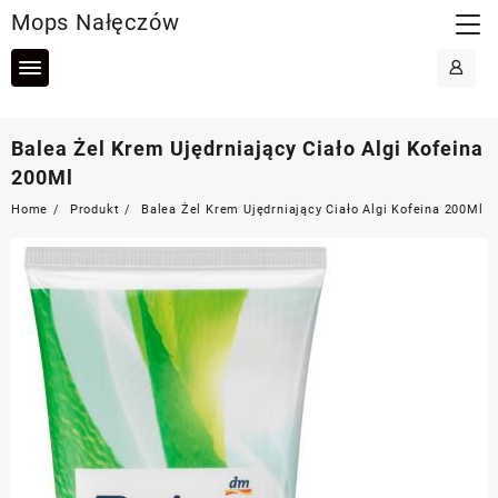
Skip
Mops Nałęczów
to
content
Balea Żel Krem Ujędrniający Ciało Algi Kofeina
200Ml
Home
Produkt
Balea Żel Krem Ujędrniający Ciało Algi Kofeina 200Ml