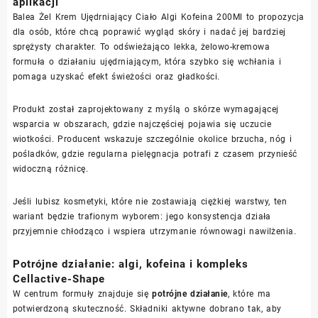
aplikacji
Balea Żel Krem Ujędrniający Ciało Algi Kofeina 200Ml to propozycja
dla osób, które chcą poprawić wygląd skóry i nadać jej bardziej
sprężysty charakter. To odświeżająco lekka, żelowo-kremowa
formuła o działaniu ujędrniającym, która szybko się wchłania i
pomaga uzyskać efekt świeżości oraz gładkości.
Produkt został zaprojektowany z myślą o skórze wymagającej
wsparcia w obszarach, gdzie najczęściej pojawia się uczucie
wiotkości. Producent wskazuje szczególnie okolice brzucha, nóg i
pośladków, gdzie regularna pielęgnacja potrafi z czasem przynieść
widoczną różnicę.
Jeśli lubisz kosmetyki, które nie zostawiają ciężkiej warstwy, ten
wariant będzie trafionym wyborem: jego konsystencja działa
przyjemnie chłodząco i wspiera utrzymanie równowagi nawilżenia.
Potrójne działanie: algi, kofeina i kompleks
Cellactive-Shape
W centrum formuły znajduje się
potrójne działanie
, które ma
potwierdzoną skuteczność. Składniki aktywne dobrano tak, aby