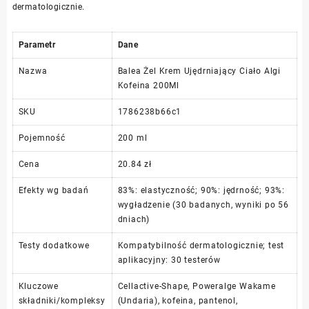
dermatologicznie.
Parametr
Dane
Nazwa
Balea Żel Krem Ujędrniający Ciało Algi
Kofeina 200Ml
SKU
1786238b66c1
Pojemność
200 ml
Cena
20.84 zł
Efekty wg badań
83%: elastyczność; 90%: jędrność; 93%:
wygładzenie (30 badanych, wyniki po 56
dniach)
Testy dodatkowe
Kompatybilność dermatologicznie; test
aplikacyjny: 30 testerów
Kluczowe
Cellactive-Shape, Poweralge Wakame
składniki/kompleksy
(Undaria), kofeina, pantenol,