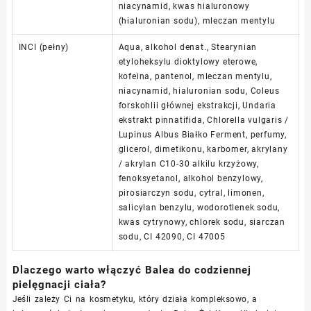
niacynamid, kwas hialuronowy
(hialuronian sodu), mleczan mentylu
INCI (pełny)
Aqua, alkohol denat., Stearynian
etyloheksylu dioktylowy eterowe,
kofeina, pantenol, mleczan mentylu,
niacynamid, hialuronian sodu, Coleus
forskohlii głównej ekstrakcji, Undaria
ekstrakt pinnatifida, Chlorella vulgaris /
Lupinus Albus Białko Ferment, perfumy,
glicerol, dimetikonu, karbomer, akrylany
/ akrylan C10-30 alkilu krzyżowy,
fenoksyetanol, alkohol benzylowy,
pirosiarczyn sodu, cytral, limonen,
salicylan benzylu, wodorotlenek sodu,
kwas cytrynowy, chlorek sodu, siarczan
sodu, CI 42090, CI 47005
Dlaczego warto włączyć Balea do codziennej
pielęgnacji ciała?
Jeśli zależy Ci na kosmetyku, który działa kompleksowo, a