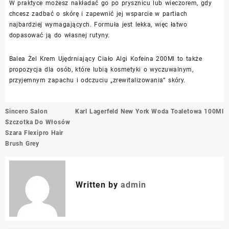
W praktyce możesz nakładać go po prysznicu lub wieczorem, gdy
chcesz zadbać o skórę i zapewnić jej wsparcie w partiach
najbardziej wymagających. Formuła jest lekka, więc łatwo
dopasować ją do własnej rutyny.
Balea Żel Krem Ujędrniający Ciało Algi Kofeina 200Ml to także
propozycja dla osób, które lubią kosmetyki o wyczuwalnym,
przyjemnym zapachu i odczuciu „zrewitalizowania” skóry.
Nawigacja
Sincero Salon
Karl Lagerfeld New York Woda Toaletowa 100Ml
wpisu
Szczotka Do Włosów
Szara Flexipro Hair
Brush Grey
Written by
admin