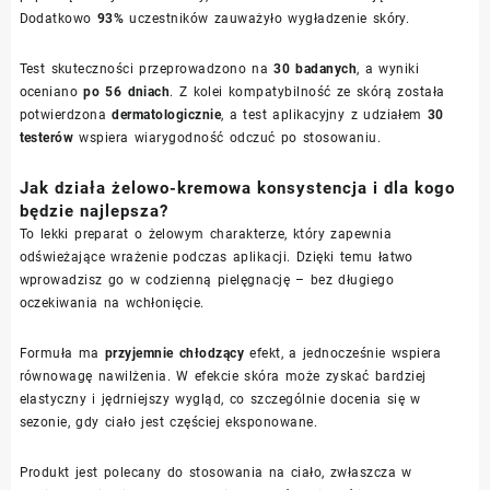
Dodatkowo
93%
uczestników zauważyło wygładzenie skóry.
Test skuteczności przeprowadzono na
30 badanych
, a wyniki
oceniano
po 56 dniach
. Z kolei kompatybilność ze skórą została
potwierdzona
dermatologicznie
, a test aplikacyjny z udziałem
30
testerów
wspiera wiarygodność odczuć po stosowaniu.
Jak działa żelowo-kremowa konsystencja i dla kogo
będzie najlepsza?
To lekki preparat o żelowym charakterze, który zapewnia
odświeżające wrażenie podczas aplikacji. Dzięki temu łatwo
wprowadzisz go w codzienną pielęgnację – bez długiego
oczekiwania na wchłonięcie.
Formuła ma
przyjemnie chłodzący
efekt, a jednocześnie wspiera
równowagę nawilżenia. W efekcie skóra może zyskać bardziej
elastyczny i jędrniejszy wygląd, co szczególnie docenia się w
sezonie, gdy ciało jest częściej eksponowane.
Produkt jest polecany do stosowania na ciało, zwłaszcza w