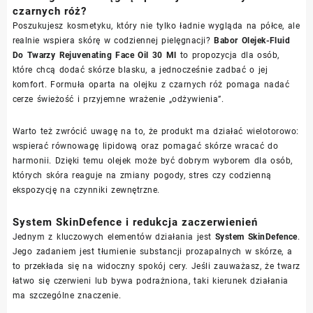
czarnych róż?
Poszukujesz kosmetyku, który nie tylko ładnie wygląda na półce, ale
realnie wspiera skórę w codziennej pielęgnacji?
Babor Olejek-Fluid
Do Twarzy Rejuvenating Face Oil 30 Ml
to propozycja dla osób,
które chcą dodać skórze blasku, a jednocześnie zadbać o jej
komfort. Formuła oparta na olejku z czarnych róż pomaga nadać
cerze świeżość i przyjemne wrażenie „odżywienia”.
Warto też zwrócić uwagę na to, że produkt ma działać wielotorowo:
wspierać równowagę lipidową oraz pomagać skórze wracać do
harmonii. Dzięki temu olejek może być dobrym wyborem dla osób,
których skóra reaguje na zmiany pogody, stres czy codzienną
ekspozycję na czynniki zewnętrzne.
System SkinDefence i redukcja zaczerwienień
Jednym z kluczowych elementów działania jest
System SkinDefence
.
Jego zadaniem jest tłumienie substancji prozapalnych w skórze, a
to przekłada się na widoczny spokój cery. Jeśli zauważasz, że twarz
łatwo się czerwieni lub bywa podrażniona, taki kierunek działania
ma szczególne znaczenie.