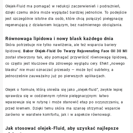
Olejek-Fluid ma pomagać w redukcji zaczerwienień i podrażnień,
dzięki czemu skóra może wyglądać bardziej jednolicie. To podejście
jest szczególnie istotne dla osób, które chcą połączyć pielęgnację
regenerującą z działaniem kojącym, bez nadmiernego obciążania.
Równowaga lipidowa i nowy blask każdego dnia
Skóra potrzebuje nie tylko nawilżenia, ale też wsparcia bariery
lipidowej.
Babor Olejek-Fluid Do Twarzy Rejuvenating Face Oil 30 Ml
został stworzony tak, aby pomagać przywrócić równowagę lipidową,
co często jest kluczowe dla zdrowego wyglądu cery. Efekt „nowego
blasku” nie musi oznaczać przesady — może być subtelny, a
jednocześnie zauważalny już po pierwszych aplikacjach.
Olejek o formule, którą określa się jako „olejek-fluid”, zwykle lepiej
sprawdza się w codziennym rytmie pielęgnacyjnym: łatwo
wpasowuje się w rutynę i może stanowić etap po oczyszczaniu, a
przed kremem. Dzięki temu skóra ma szansę otrzymać wsparcie
zarówno w warstwie komfortu, jak i w aspekcie równowagi.
Jak stosować olejek-Fluid, aby uzyskać najlepsze