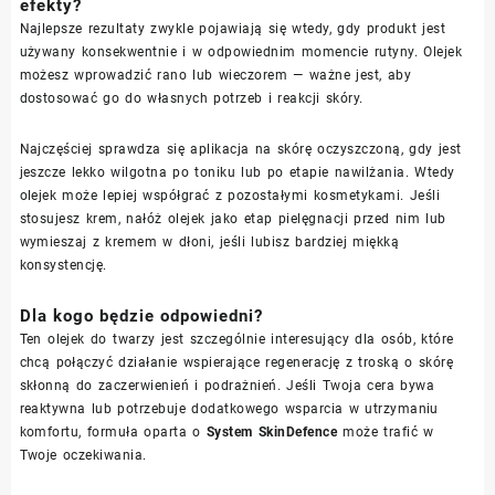
efekty?
Najlepsze rezultaty zwykle pojawiają się wtedy, gdy produkt jest
używany konsekwentnie i w odpowiednim momencie rutyny. Olejek
możesz wprowadzić rano lub wieczorem — ważne jest, aby
dostosować go do własnych potrzeb i reakcji skóry.
Najczęściej sprawdza się aplikacja na skórę oczyszczoną, gdy jest
jeszcze lekko wilgotna po toniku lub po etapie nawilżania. Wtedy
olejek może lepiej współgrać z pozostałymi kosmetykami. Jeśli
stosujesz krem, nałóż olejek jako etap pielęgnacji przed nim lub
wymieszaj z kremem w dłoni, jeśli lubisz bardziej miękką
konsystencję.
Dla kogo będzie odpowiedni?
Ten olejek do twarzy jest szczególnie interesujący dla osób, które
chcą połączyć działanie wspierające regenerację z troską o skórę
skłonną do zaczerwienień i podrażnień. Jeśli Twoja cera bywa
reaktywna lub potrzebuje dodatkowego wsparcia w utrzymaniu
komfortu, formuła oparta o
System SkinDefence
może trafić w
Twoje oczekiwania.