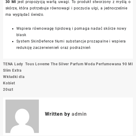
30 Ml
jest propozycją wartą uwagi. To produkt stworzony z myślą o
skórze, która potrzebuje równowagi i poczucia ulgi, a jednocześnie
ma wyglądać świeżo.
Wspiera równowagę lipidową i pomaga nadać skórze nowy
blask
System SkinDefence tłumi substancje prozapalne i wspiera
redukcję zaczerwienień oraz podrażnień
Nawigacja
TENA Lady
Tous Loveme The Silver Parfum Woda Perfumowana 90 Ml
wpisu
Slim Extra
Wkładki dla
Kobiet
20szt
Written by
admin