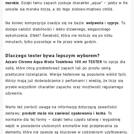
morskie
. Dzięki temu zapach zyskuje charakter „aqua” – jakby w tle
unosiła się morska bryza, a do tego ziołowo-miętowy chłód.
Na koniec kompozycja osadza się na bazie:
wetyweria
i
cyprys
. To
dodaje całości stabilności i lekko drzewnego, eleganckiego
wykończenia. Efekt? Świeżość, która nie kończy się po kilku
minutach, tylko pozostaje w tle przez wiele godzin.
Dlaczego tester bywa lepszym wyborem?
Azzaro Chrome Aqua Woda Toaletowa 100 ml TESTER
to opcja dla
osób, które chcą przetestować zapach lub po prostu cenią
praktyczne rozwiązania. Wersje testerowe są popularne wśród tych,
którzy mają już doświadczenie z perfumami i wiedzą, że liczy się
przede wszystkim charakter zapachu oraz możliwość regularnego
używania.
Warto też zwrócić uwagę na informację dotyczącą zawartości
zestawu:
produkt może nie zawierać opakowania i korka
. To
normalne dla tej formy – dzięki temu często łatwiej i wygodniej
wejść w posiadanie ulubionych aromatów bez przepłacania za
elementy, które nie zawsze są kluczowe w codziennym użytkowaniu.