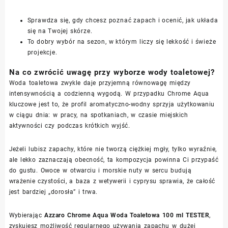
Sprawdza się, gdy chcesz poznać zapach i ocenić, jak układa
się na Twojej skórze.
To dobry wybór na sezon, w którym liczy się lekkość i świeże
projekcje.
Na co zwrócić uwagę przy wyborze wody toaletowej?
Woda toaletowa zwykle daje przyjemną równowagę między
intensywnością a codzienną wygodą. W przypadku Chrome Aqua
kluczowe jest to, że profil aromatyczno-wodny sprzyja użytkowaniu
w ciągu dnia: w pracy, na spotkaniach, w czasie miejskich
aktywności czy podczas krótkich wyjść.
Jeżeli lubisz zapachy, które nie tworzą ciężkiej mgły, tylko wyraźnie,
ale lekko zaznaczają obecność, ta kompozycja powinna Ci przypaść
do gustu. Owoce w otwarciu i morskie nuty w sercu budują
wrażenie czystości, a baza z wetywerii i cyprysu sprawia, że całość
jest bardziej „dorosła” i trwa.
Wybierając
Azzaro Chrome Aqua Woda Toaletowa 100 ml TESTER
,
zyskujesz możliwość regularnego używania zapachu w dużej