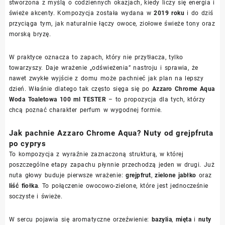
stworzona z myślą o codziennych okazjach, kiedy liczy się energia i
świeże akcenty. Kompozycja została wydana w
2019 roku
i do dziś
przyciąga tym, jak naturalnie łączy owoce, ziołowe świeże tony oraz
morską bryzę.
W praktyce oznacza to zapach, który nie przytłacza, tylko
towarzyszy. Daje wrażenie „odświeżenia” nastroju i sprawia, że
nawet zwykłe wyjście z domu może pachnieć jak plan na lepszy
dzień. Właśnie dlatego tak często sięga się po
Azzaro Chrome Aqua
Woda Toaletowa 100 ml TESTER
– to propozycja dla tych, którzy
chcą poznać charakter perfum w wygodnej formie.
Jak pachnie Azzaro Chrome Aqua? Nuty od grejpfruta
po cyprys
To kompozycja z wyraźnie zaznaczoną strukturą, w której
poszczególne etapy zapachu płynnie przechodzą jeden w drugi. Już
nuta głowy buduje pierwsze wrażenie:
grejpfrut
,
zielone jabłko
oraz
liść fiołka
. To połączenie owocowo-zielone, które jest jednocześnie
soczyste i świeże.
W sercu pojawia się aromatyczne orzeźwienie:
bazylia
,
mięta
i
nuty