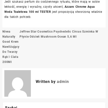
Jeśli szukasz perfum do codziennego rytuału, które mają w sobie
lekkość, energię i wyraźny, czysty akcent,
Azzaro Chrome Aqua
Woda Toaletowa 100 ml TESTER
jest propozycją stworzoną właśnie
dla takich potrzeb.
Nawigacja
Nivea
Jeffree Star Cosmetics Psychedelic Circus Szminka W
wpisu
Naturally
Płynie Odcień Mushroom Ocean 5,6 Ml
Good Krem
Nawilżający
Do Twarzy
Rąk I Ciała
200Ml
Written by
admin
Szukaj