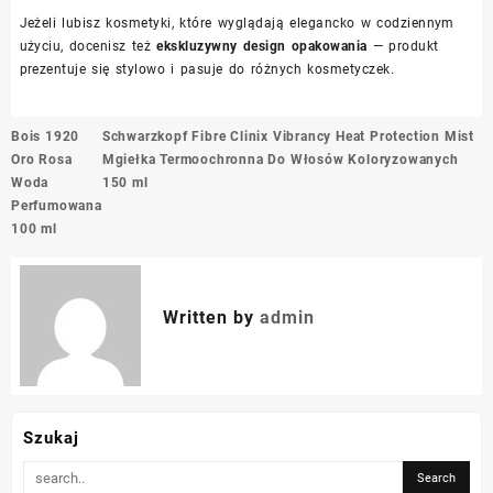
Jeżeli lubisz kosmetyki, które wyglądają elegancko w codziennym
użyciu, docenisz też
ekskluzywny design opakowania
— produkt
prezentuje się stylowo i pasuje do różnych kosmetyczek.
Nawigacja
Bois 1920
Schwarzkopf Fibre Clinix Vibrancy Heat Protection Mist
wpisu
Oro Rosa
Mgiełka Termoochronna Do Włosów Koloryzowanych
Woda
150 ml
Perfumowana
100 ml
Written by
admin
Szukaj