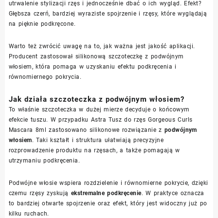
utrwalenie stylizacji rzęs i jednocześnie dbać o ich wygląd. Efekt?
Głębsza czerń, bardziej wyraziste spojrzenie i rzęsy, które wyglądają
na pięknie podkręcone.
Warto też zwrócić uwagę na to, jak ważna jest jakość aplikacji.
Producent zastosował silikonową szczoteczkę z podwójnym
włosiem, która pomaga w uzyskaniu efektu podkręcenia i
równomiernego pokrycia.
Jak działa szczoteczka z podwójnym włosiem?
To właśnie szczoteczka w dużej mierze decyduje o końcowym
efekcie tuszu. W przypadku Astra Tusz do rzęs Gorgeous Curls
Mascara 8ml zastosowano silikonowe rozwiązanie z
podwójnym
włosiem
. Taki kształt i struktura ułatwiają precyzyjne
rozprowadzenie produktu na rzęsach, a także pomagają w
utrzymaniu podkręcenia.
Podwójne włosie wspiera rozdzielenie i równomierne pokrycie, dzięki
czemu rzęsy zyskują
ekstremalne podkręcenie
. W praktyce oznacza
to bardziej otwarte spojrzenie oraz efekt, który jest widoczny już po
kilku ruchach.