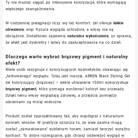
Ty nie musisz sięgać po intensywne koloryzacje, które wymagają
większego zaangażowania.
W codziennej pielęgnacji liczy się też komfort: żel oferuje
lekkie
utrwalenie
, więc fryzura wygląda schludnie, a włosy nie są
obciążone. Dodatkowo zapewnia
naturalne wykończenie
, co sprawia,
że efekt jest dyskretny i łatwy do zaakceptowania na co dzień.
Dlaczego warto wybrać brązowy pigment i naturalny
efekt?
Wiele osób rezygnuje z koloryzujących kosmetyków, obawiając się
„farbowanego” wyglądu. Tutaj jest inaczej. ARREN Black Styling Gel
żel koloryzujący (brązowy) – lekkie utrwalenie 150ml wykorzystuje
brązowy pigment
, który pomaga wyrównać koloryt bez przesady.
Dzięki temu włosy wyglądają zdrowiej, a przejścia pomiędzy
odcieniami są mniej widoczne.
Produkt został zaprojektowany tak, aby współgrał z naturalnym
kolorem włosów. W praktyce oznacza to, że siwe pasma mogą
zostać „zamaskowane” subtelnym tonem, zamiast tworzyć wyraźny
kontrast. To dobre rozwiązanie, gdy chcesz odświeżyć wygląd w