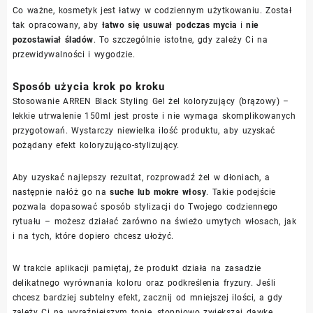
Co ważne, kosmetyk jest łatwy w codziennym użytkowaniu. Został
tak opracowany, aby
łatwo się usuwał podczas mycia
i
nie
pozostawiał śladów
. To szczególnie istotne, gdy zależy Ci na
przewidywalności i wygodzie.
Sposób użycia krok po kroku
Stosowanie ARREN Black Styling Gel żel koloryzujący (brązowy) –
lekkie utrwalenie 150ml jest proste i nie wymaga skomplikowanych
przygotowań. Wystarczy niewielka ilość produktu, aby uzyskać
pożądany efekt koloryzująco-stylizujący.
Aby uzyskać najlepszy rezultat, rozprowadź żel w dłoniach, a
następnie nałóż go na
suche lub mokre włosy
. Takie podejście
pozwala dopasować sposób stylizacji do Twojego codziennego
rytuału – możesz działać zarówno na świeżo umytych włosach, jak
i na tych, które dopiero chcesz ułożyć.
W trakcie aplikacji pamiętaj, że produkt działa na zasadzie
delikatnego wyrównania koloru oraz podkreślenia fryzury. Jeśli
chcesz bardziej subtelny efekt, zacznij od mniejszej ilości, a gdy
zależy Ci na wyraźniejszym tonie, stopniowo zwiększaj dawkę.