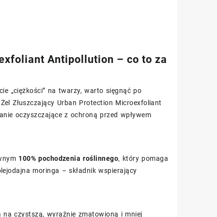
foliant Antipollution – co to za
cie „ciężkości” na twarzy, warto sięgnąć po
Żel Złuszczający Urban Protection Microexfoliant
ziałanie oczyszczające z ochroną przed wpływem
ewnym
100% pochodzenia roślinnego
, który pomaga
olejodajna moringa – składnik wspierający
ła na czystszą, wyraźnie zmatowioną i mniej