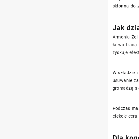
skłonną do 
Jak dzi
Armonia Żel 
łatwo tracą
zyskuje efe
W składzie z
usuwanie zan
gromadzą si
Podczas mas
efekcie cer
Dla kog