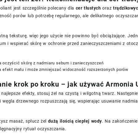
oliant jest szczególnie polecany dla
cer tłustych
oraz
trądzikowy
zność porów lub potrzebę regularnego, ale delikatnego oczyszcza
atną teksturę, więc jego użycie nie powinno być obciążające. Jed
um i wspierać skórę w ochronie przed zanieczyszczeniami z otocz
 oczyścić skórę z nadmiaru sebum i zanieczyszczeń
a efekt matu i może zmniejszać widoczność rozszerzonych porów
nie krok po kroku – jak używać Armonia U
najlepsze efekty, stosuj żel na czystą i wilgotną twarz. Następn
i węgla drzewnego rozpuszczają się, wspierając usuwanie nadmi
zysz masaż, spłucz żel
dużą ilością ciepłej wody
. Na zakończenie
lęgnacyjny rytuał oczyszczania.