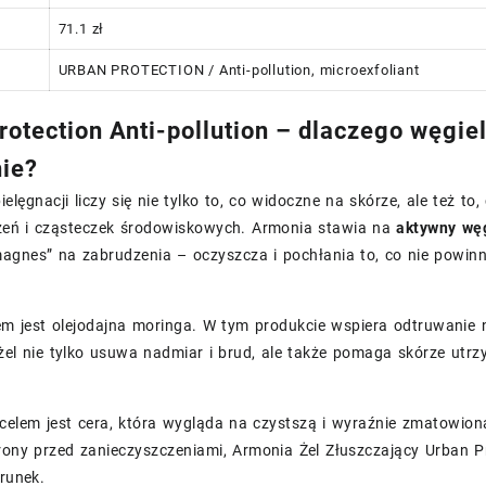
71.1 zł
URBAN PROTECTION / Anti-pollution, microexfoliant
rotection Anti-pollution – dlaczego węgie
ie?
pielęgnacji liczy się nie tylko to, co widoczne na skórze, ale też 
zeń i cząsteczek środowiskowych. Armonia stawia na
aktywny wę
magnes” na zabrudzenia – oczyszcza i pochłania to, co nie powin
em jest olejodajna moringa. W tym produkcie wspiera odtruwanie 
żel nie tylko usuwa nadmiar i brud, ale także pomaga skórze utr
celem jest cera, która wygląda na czystszą i wyraźnie zmatowion
ony przed zanieczyszczeniami, Armonia Żel Złuszczający Urban Pro
erunek.