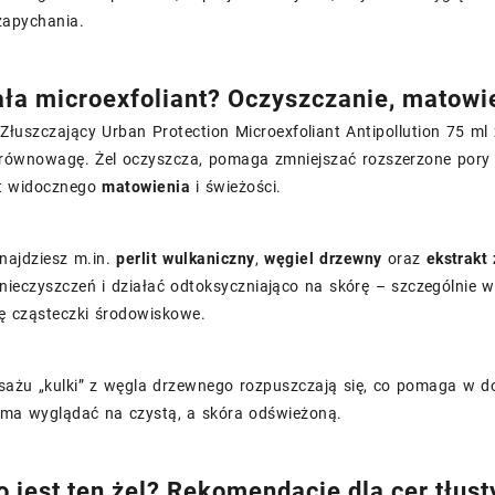
zapychania.
ała microexfoliant? Oczyszczanie, matowi
Złuszczający Urban Protection Microexfoliant Antipollution 75 ml 
 równowagę. Żel oczyszcza, pomaga zmniejszać rozszerzone pory
kt widocznego
matowienia
i świeżości.
najdziesz m.in.
perlit wulkaniczny
,
węgiel drzewny
oraz
ekstrakt
ieczyszczeń i działać odtoksyczniająco na skórę – szczególnie wt
ę cząsteczki środowiskowe.
ażu „kulki” z węgla drzewnego rozpuszczają się, co pomaga w d
a ma wyglądać na czystą, a skóra odświeżoną.
o jest ten żel? Rekomendacje dla cer tłust