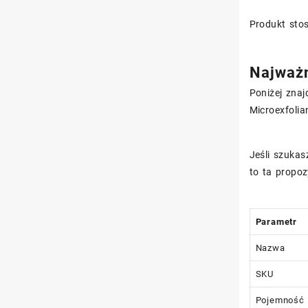
Produkt sto
Najważn
Poniżej znaj
Microexfolia
Jeśli szuka
to ta propo
Parametr
Nazwa
SKU
Pojemność