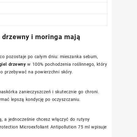
l drzewny i moringa mają
to, co pozostaje po całym dniu: mieszanka sebum,
giel drzewny
w 100% pochodzenia roślinnego, który
no przebywać na powierzchni skóry.
naskórka zanieczyszczeń i skutecznie go chroni.
zymać lepszą kondycję po oczyszczaniu.
ą, a jednocześnie chcesz włączyć do rutyny
tection Microexfoliant Antipollution 75 ml wpisuje