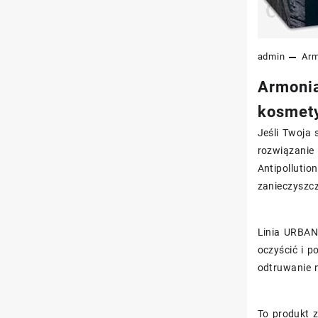
admin
Arm
Armonia
kosmet
Jeśli Twoja 
rozwiązanie 
Antipollutio
zanieczyszc
Linia URBAN
oczyścić i p
odtruwanie 
To produkt z