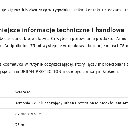
suje się
raz lub dwa razy w tygodniu
. Unikaj kontaktu z oczami. 
iejsze informacje techniczne i handlowe
dziesz dane, które ułatwią Ci wybór i porównanie produktu. Armon
nt Antipollution 75 ml występuje w opakowaniu o pojemności 75 m
sz kosmetyku w rutynie oczyszczającej, który łączy microexfolia
zycja z linii URBAN PROTECTION może być trafionym krokiem.
Wartość
Armonia Żel Złuszczający Urban Protection Microexfoliant Ant
c795cbe57e9e
75 ml