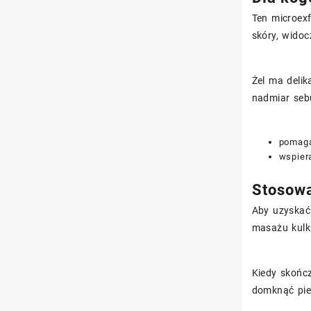
Ten microexf
skóry, widoc
Żel ma delik
nadmiar seb
pomaga
wspier
Stosowa
Aby uzyskać 
masażu kulk
Kiedy skońc
domknąć pie