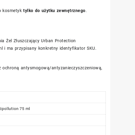
To kosmetyk
tylko do użytku zewnętrznego
.
ia Żel Złuszczający Urban Protection
l i ma przypisany konkretny identyfikator SKU.
nt z ochroną antysmogową/antyzanieczyszczeniową,
ipollution 75 ml