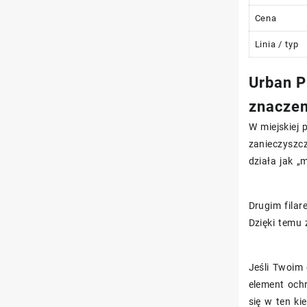
Cena
Linia / typ
Urban P
znaczen
W miejskiej 
zanieczyszc
działa jak „
Drugim filar
Dzięki temu 
Jeśli Twoim 
element ochr
się w ten ki