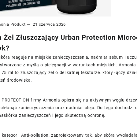
onia
Produkt
21 czerwca 2026
 Żel Złuszczający Urban Protection Microex
yk?
skóra reaguje na miejskie zanieczyszczenia, nadmiar sebum i uczu
stworzone z myślą o pielęgnacji w warunkach miejskich. Armonia 
n 75 ml to złuszczający żel o delikatnej teksturze, który łączy d
zeń środowiska.
 PROTECTION firmy Armonia opiera się na aktywnym węglu drz
ochłonąć zanieczyszczenia oraz nadmiar oleju. Do tego dochodzi 
naskórka zanieczyszczeń i jego skuteczną ochronę.
 kategorii Anti-pollution, zaprojektowany tak, aby skóra wygląda