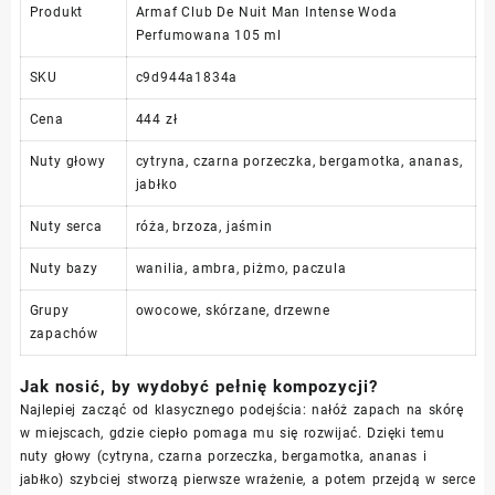
Produkt
Armaf Club De Nuit Man Intense Woda
Perfumowana 105 ml
SKU
c9d944a1834a
Cena
444 zł
Nuty głowy
cytryna, czarna porzeczka, bergamotka, ananas,
jabłko
Nuty serca
róża, brzoza, jaśmin
Nuty bazy
wanilia, ambra, piżmo, paczula
Grupy
owocowe, skórzane, drzewne
zapachów
Jak nosić, by wydobyć pełnię kompozycji?
Najlepiej zacząć od klasycznego podejścia: nałóż zapach na skórę
w miejscach, gdzie ciepło pomaga mu się rozwijać. Dzięki temu
nuty głowy (cytryna, czarna porzeczka, bergamotka, ananas i
jabłko) szybciej stworzą pierwsze wrażenie, a potem przejdą w serce