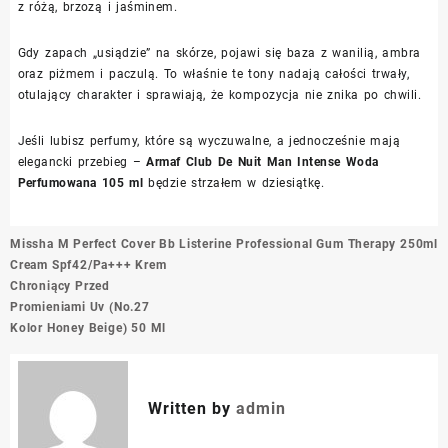
z różą, brzozą i jaśminem.
Gdy zapach „usiądzie” na skórze, pojawi się baza z wanilią, ambra
oraz piżmem i paczulą. To właśnie te tony nadają całości trwały,
otulający charakter i sprawiają, że kompozycja nie znika po chwili.
Jeśli lubisz perfumy, które są wyczuwalne, a jednocześnie mają
elegancki przebieg –
Armaf Club De Nuit Man Intense Woda
Perfumowana 105 ml
będzie strzałem w dziesiątkę.
Nawigacja
Missha M Perfect Cover Bb
Listerine Professional Gum Therapy 250ml
wpisu
Cream Spf42/Pa+++ Krem
Chroniący Przed
Promieniami Uv (No.27
Kolor Honey Beige) 50 Ml
Written by
admin