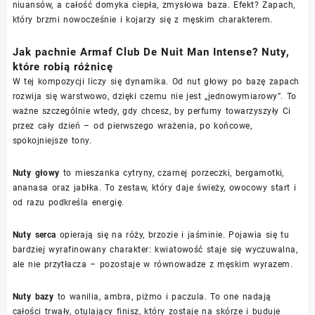
niuansów, a całość domyka ciepła, zmysłowa baza. Efekt? Zapach,
który brzmi nowocześnie i kojarzy się z męskim charakterem.
Jak pachnie Armaf Club De Nuit Man Intense? Nuty,
które robią różnicę
W tej kompozycji liczy się dynamika. Od nut głowy po bazę zapach
rozwija się warstwowo, dzięki czemu nie jest „jednowymiarowy”. To
ważne szczególnie wtedy, gdy chcesz, by perfumy towarzyszyły Ci
przez cały dzień – od pierwszego wrażenia, po końcowe,
spokojniejsze tony.
Nuty głowy
to mieszanka cytryny, czarnej porzeczki, bergamotki,
ananasa oraz jabłka. To zestaw, który daje świeży, owocowy start i
od razu podkreśla energię.
Nuty serca
opierają się na róży, brzozie i jaśminie. Pojawia się tu
bardziej wyrafinowany charakter: kwiatowość staje się wyczuwalna,
ale nie przytłacza – pozostaje w równowadze z męskim wyrazem.
Nuty bazy
to wanilia, ambra, piżmo i paczula. To one nadają
całości trwały, otulający finisz, który zostaje na skórze i buduje