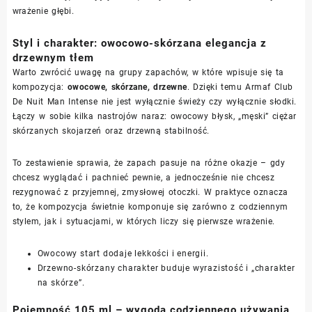
wrażenie głębi.
Styl i charakter: owocowo-skórzana elegancja z
drzewnym tłem
Warto zwrócić uwagę na grupy zapachów, w które wpisuje się ta
kompozycja:
owocowe, skórzane, drzewne
. Dzięki temu Armaf Club
De Nuit Man Intense nie jest wyłącznie świeży czy wyłącznie słodki.
Łączy w sobie kilka nastrojów naraz: owocowy błysk, „męski” ciężar
skórzanych skojarzeń oraz drzewną stabilność.
To zestawienie sprawia, że zapach pasuje na różne okazje – gdy
chcesz wyglądać i pachnieć pewnie, a jednocześnie nie chcesz
rezygnować z przyjemnej, zmysłowej otoczki. W praktyce oznacza
to, że kompozycja świetnie komponuje się zarówno z codziennym
stylem, jak i sytuacjami, w których liczy się pierwsze wrażenie.
Owocowy start dodaje lekkości i energii.
Drzewno-skórzany charakter buduje wyrazistość i „charakter
na skórze”.
Pojemność 105 ml – wygoda codziennego używania