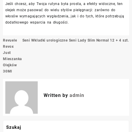
Jeśli chcesz, aby Twoja rutyna była prosta, a efekty widoczne, ten
olejek może pasować do wielu stylów pielęgnacji: zarówno do
włosów wymagających wygładzenia, jak i do tych, które potrzebują
dodatkowego wsparcia na długości.
Nawigacja
Revuele
Seni Wkładki urologiczne Seni Lady Slim Normal 12 + 4 szt.
wpisu
Revox
Just
Mieszanka
Olejków
30Ml
Written by
admin
Szukaj