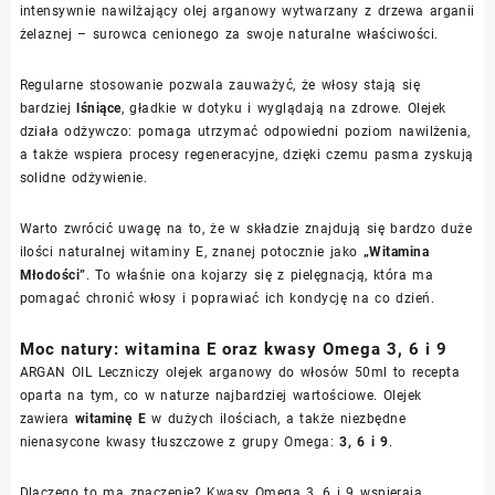
intensywnie nawilżający olej arganowy wytwarzany z drzewa arganii
żelaznej – surowca cenionego za swoje naturalne właściwości.
Regularne stosowanie pozwala zauważyć, że włosy stają się
bardziej
lśniące
, gładkie w dotyku i wyglądają na zdrowe. Olejek
działa odżywczo: pomaga utrzymać odpowiedni poziom nawilżenia,
a także wspiera procesy regeneracyjne, dzięki czemu pasma zyskują
solidne odżywienie.
Warto zwrócić uwagę na to, że w składzie znajdują się bardzo duże
ilości naturalnej witaminy E, znanej potocznie jako
„Witamina
Młodości”
. To właśnie ona kojarzy się z pielęgnacją, która ma
pomagać chronić włosy i poprawiać ich kondycję na co dzień.
Moc natury: witamina E oraz kwasy Omega 3, 6 i 9
ARGAN OIL Leczniczy olejek arganowy do włosów 50ml to recepta
oparta na tym, co w naturze najbardziej wartościowe. Olejek
zawiera
witaminę E
w dużych ilościach, a także niezbędne
nienasycone kwasy tłuszczowe z grupy Omega:
3, 6 i 9
.
Dlaczego to ma znaczenie? Kwasy Omega 3, 6 i 9 wspierają