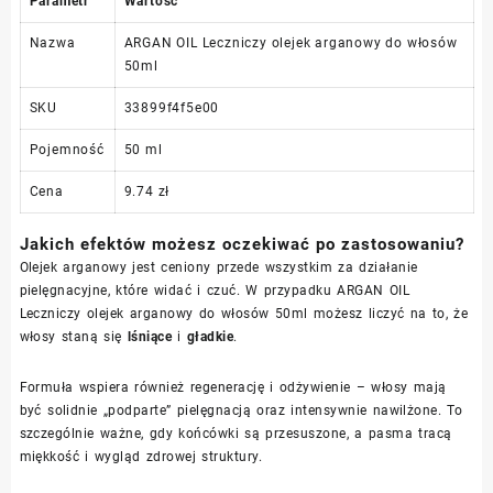
Parametr
Wartość
Nazwa
ARGAN OIL Leczniczy olejek arganowy do włosów
50ml
SKU
33899f4f5e00
Pojemność
50 ml
Cena
9.74 zł
Jakich efektów możesz oczekiwać po zastosowaniu?
Olejek arganowy jest ceniony przede wszystkim za działanie
pielęgnacyjne, które widać i czuć. W przypadku ARGAN OIL
Leczniczy olejek arganowy do włosów 50ml możesz liczyć na to, że
włosy staną się
lśniące
i
gładkie
.
Formuła wspiera również regenerację i odżywienie – włosy mają
być solidnie „podparte” pielęgnacją oraz intensywnie nawilżone. To
szczególnie ważne, gdy końcówki są przesuszone, a pasma tracą
miękkość i wygląd zdrowej struktury.