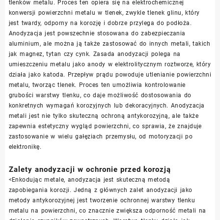
tlenków metalu. Proces ten opiera się na elektrochemicznej
konwersji powierzchni metalu w tlenek, zwykle tlenek glinu, który
jest twardy, odporny na korozję i dobrze przylega do podłoża.
Anodyzacja jest powszechnie stosowana do zabezpieczania
aluminium, ale można ją także zastosować do innych metali, takich
jak magnez, tytan czy cynk. Zasada anodyzacji polega na
umieszczeniu metalu jako anody w elektrolitycznym roztworze, który
działa jako katoda. Przepływ prądu powoduje utlenianie powierzchni
metalu, tworząc tlenek. Proces ten umożliwia kontrolowanie
grubości warstwy tlenku, co daje możliwość dostosowania do
konkretnych wymagań korozyjnych lub dekoracyjnych. Anodyzacja
metali jest nie tylko skuteczną ochroną antykorozyjną, ale także
zapewnia estetyczny wygląd powierzchni, co sprawia, że znajduje
zastosowanie w wielu gałęziach przemysłu, od motoryzacji po
elektronikę.
Zalety anodyzacji w ochronie przed korozją
<Enkodując metale, anodyzacja jest skuteczną metodą
zapobiegania korozji. Jedną z głównych zalet anodyzacji jako
metody antykorozyjnej jest tworzenie ochronnej warstwy tlenku
metalu na powierzchni, co znacznie zwiększa odporność metali na