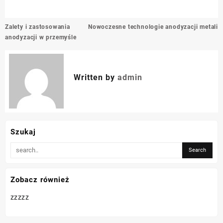
Nawigacja
Zalety i zastosowania
Nowoczesne technologie anodyzacji metali
wpisu
anodyzacji w przemyśle
Written by
admin
Szukaj
Zobacz również
zzzzz