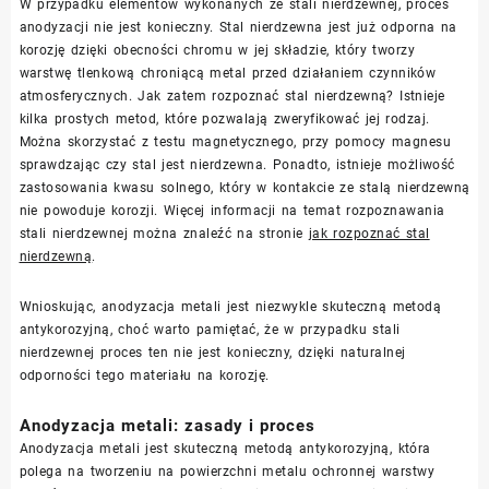
W przypadku elementów wykonanych ze stali nierdzewnej, proces
anodyzacji nie jest konieczny. Stal nierdzewna jest już odporna na
korozję dzięki obecności chromu w jej składzie, który tworzy
warstwę tlenkową chroniącą metal przed działaniem czynników
atmosferycznych. Jak zatem rozpoznać stal nierdzewną? Istnieje
kilka prostych metod, które pozwalają zweryfikować jej rodzaj.
Można skorzystać z testu magnetycznego, przy pomocy magnesu
sprawdzając czy stal jest nierdzewna. Ponadto, istnieje możliwość
zastosowania kwasu solnego, który w kontakcie ze stalą nierdzewną
nie powoduje korozji. Więcej informacji na temat rozpoznawania
stali nierdzewnej można znaleźć na stronie
jak rozpoznać stal
nierdzewną
.
Wnioskując, anodyzacja metali jest niezwykle skuteczną metodą
antykorozyjną, choć warto pamiętać, że w przypadku stali
nierdzewnej proces ten nie jest konieczny, dzięki naturalnej
odporności tego materiału na korozję.
Anodyzacja metali: zasady i proces
Anodyzacja metali jest skuteczną metodą antykorozyjną, która
polega na tworzeniu na powierzchni metalu ochronnej warstwy