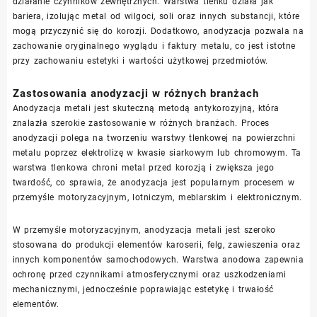
działanie czynników zewnętrznych. Warstwa tlenku działa jak
bariera, izolując metal od wilgoci, soli oraz innych substancji, które
mogą przyczynić się do korozji. Dodatkowo, anodyzacja pozwala na
zachowanie oryginalnego wyglądu i faktury metalu, co jest istotne
przy zachowaniu estetyki i wartości użytkowej przedmiotów.
Zastosowania anodyzacji w różnych branżach
Anodyzacja metali jest skuteczną metodą antykorozyjną, która
znalazła szerokie zastosowanie w różnych branżach. Proces
anodyzacji polega na tworzeniu warstwy tlenkowej na powierzchni
metalu poprzez elektrolizę w kwasie siarkowym lub chromowym. Ta
warstwa tlenkowa chroni metal przed korozją i zwiększa jego
twardość, co sprawia, że anodyzacja jest popularnym procesem w
przemyśle motoryzacyjnym, lotniczym, meblarskim i elektronicznym.
W przemyśle motoryzacyjnym, anodyzacja metali jest szeroko
stosowana do produkcji elementów karoserii, felg, zawieszenia oraz
innych komponentów samochodowych. Warstwa anodowa zapewnia
ochronę przed czynnikami atmosferycznymi oraz uszkodzeniami
mechanicznymi, jednocześnie poprawiając estetykę i trwałość
elementów.