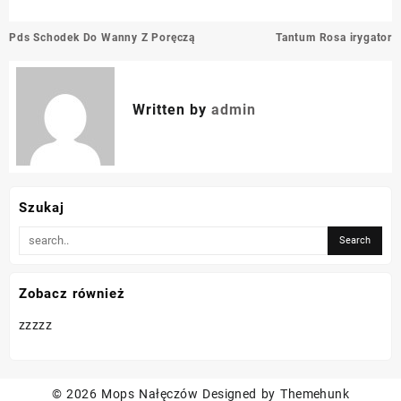
Nawigacja
Pds Schodek Do Wanny Z Poręczą
Tantum Rosa irygator
wpisu
Written by
admin
Szukaj
Zobacz również
zzzzz
© 2026
Mops Nałęczów
Designed by
Themehunk