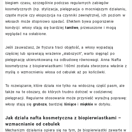
biegiem czasu, szczególnie podczas regularnych zabiegów
kosmetycznych (np. stylizacja, pielęgnacja o mocniejszym działaniu,
częste mycie czy ekspozycja na czynniki zewnętrzne), ich poziom w
włosach może stopniowo spadać. Efektem bywa pogorszenie
kondycji: włosy stają się bardziej
łamliwe
, przesuszone i mogą
wyglądać na osłabione.
Jeśli zauważasz, że fryzura traci objętość, a włosy wypadają
częściej lub sprawiają wrażenie „słabszych”, warto sięgnąć po
pielęgnację ukierunkowaną na odbudowę równowagi. Anna Nafta
kosmetyczna z biopierwiastkami 160ml została stworzona właśnie z
myślą o wzmocnieniu włosa od cebulek aż po końcówki.
To rozwiązanie, które działa nie tylko na widoczną część pasm, ale
także na te obszary, do których trudno dotrzeć w codziennej
pielęgnacji. Regularne stosowanie może przynieść wyraźną poprawę:
włosy stają się
grubsze
, bardziej
lśniące
i
miękkie
w dotyku.
Jak działa nafta kosmetyczna z biopierwiastkami –
wzmacnianie od cebulek
Mechanizm działania opiera się na tym, że biopierwiastki zawarte w