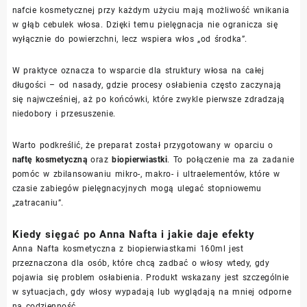
nafcie kosmetycznej przy każdym użyciu mają możliwość wnikania
w głąb cebulek włosa. Dzięki temu pielęgnacja nie ogranicza się
wyłącznie do powierzchni, lecz wspiera włos „od środka”.
W praktyce oznacza to wsparcie dla struktury włosa na całej
długości – od nasady, gdzie procesy osłabienia często zaczynają
się najwcześniej, aż po końcówki, które zwykle pierwsze zdradzają
niedobory i przesuszenie.
Warto podkreślić, że preparat został przygotowany w oparciu o
naftę kosmetyczną
oraz
biopierwiastki
. To połączenie ma za zadanie
pomóc w zbilansowaniu mikro-, makro- i ultraelementów, które w
czasie zabiegów pielęgnacyjnych mogą ulegać stopniowemu
„zatracaniu”.
Kiedy sięgać po Anna Nafta i jakie daje efekty
Anna Nafta kosmetyczna z biopierwiastkami 160ml jest
przeznaczona dla osób, które chcą zadbać o włosy wtedy, gdy
pojawia się problem osłabienia. Produkt wskazany jest szczególnie
w sytuacjach, gdy włosy wypadają lub wyglądają na mniej odporne
na codzienność.