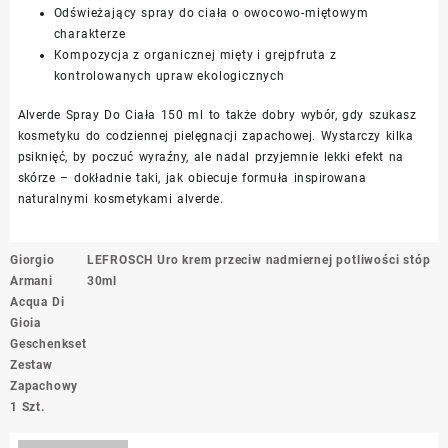
Odświeżający spray do ciała o owocowo-miętowym
charakterze
Kompozycja z organicznej mięty i grejpfruta z
kontrolowanych upraw ekologicznych
Alverde Spray Do Ciała 150 ml to także dobry wybór, gdy szukasz
kosmetyku do codziennej pielęgnacji zapachowej. Wystarczy kilka
psiknięć, by poczuć wyraźny, ale nadal przyjemnie lekki efekt na
skórze – dokładnie taki, jak obiecuje formuła inspirowana
naturalnymi kosmetykami alverde.
Nawigacja
Giorgio
LEFROSCH Uro krem przeciw nadmiernej potliwości stóp
wpisu
Armani
30ml
Acqua Di
Gioia
Geschenkset
Zestaw
Zapachowy
1 Szt.