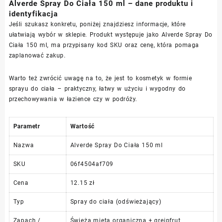
Alverde Spray Do Ciała 150 ml – dane produktu i
identyfikacja
Jeśli szukasz konkretu, poniżej znajdziesz informacje, które
ułatwiają wybór w sklepie. Produkt występuje jako Alverde Spray Do
Ciała 150 ml, ma przypisany kod SKU oraz cenę, która pomaga
zaplanować zakup.
Warto też zwrócić uwagę na to, że jest to kosmetyk w formie
sprayu do ciała – praktyczny, łatwy w użyciu i wygodny do
przechowywania w łazience czy w podróży.
Parametr
Wartość
Nazwa
Alverde Spray Do Ciała 150 ml
SKU
06f4504af709
Cena
12.15 zł
Typ
Spray do ciała (odświeżający)
Zapach /
Świeża mięta organiczna + grejpfrut