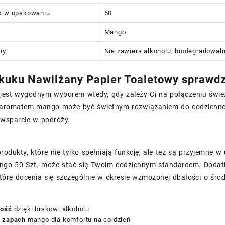
uk w opakowaniu
50
Mango
hy
Nie zawiera alkoholu, biodegradowal
kuku Nawilżany Papier Toaletowy sprawdza
 jest wygodnym wyborem wtedy, gdy zależy Ci na połączeniu śwież
 aromatem mango może być świetnym rozwiązaniem do codziennej 
wsparcie w podróży.
 produkty, które nie tylko spełniają funkcję, ale też są przyjemne
go 50 Szt. może stać się Twoim codziennym standardem. Dodat
tóre docenia się szczególnie w okresie wzmożonej dbałości o śro
ność
dzięki brakowi alkoholu
 zapach
mango dla komfortu na co dzień