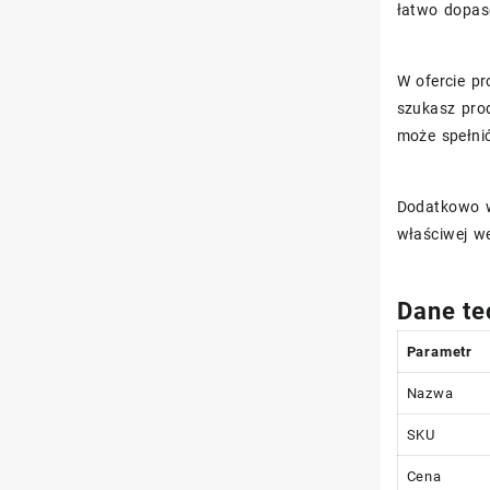
łatwo dopas
W ofercie p
szukasz prod
może spełni
Dodatkowo w
właściwej we
Dane te
Parametr
Nazwa
SKU
Cena