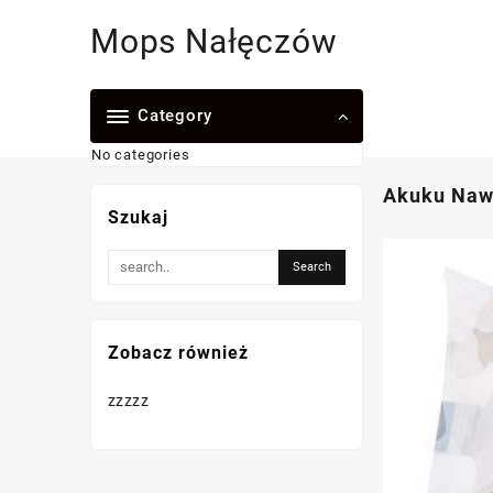
Skip
Mops Nałęczów
to
content
Category
No categories
Akuku Nawi
Szukaj
Zobacz również
zzzzz