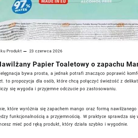
uku
Produkt
23 czerwca 2026
awilżany Papier Toaletowy o zapachu Man
ielęgnacja bywa prosta, a jednak potrafi znacząco poprawić kom
. to propozycja dla osób, które chcą połączyć świeżość z delika
liczy się wygoda i przyjemne odczucie po zastosowaniu.
nie, które wyróżnia się zapachem mango oraz formą nawilżanego 
ędzy funkcjonalnością a przyjemnością. W praktyce sprawdza si
hcesz mieć pod ręką produkt, który działa szybko i wygodnie.