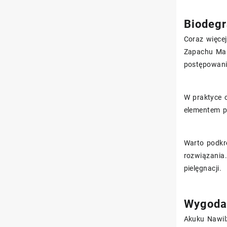
Biodegr
Coraz więce
Zapachu Man
postępowaniu
W praktyce 
elementem po
Warto podkre
rozwiązania.
pielęgnacji.
Wygoda 
Akuku Nawil