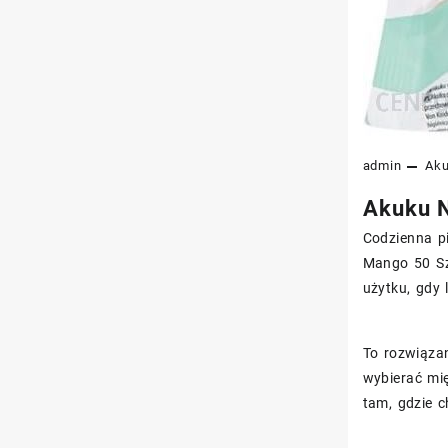
admin
Ak
Akuku N
Codzienna p
Mango 50 Szt
użytku, gdy 
To rozwiąza
wybierać mi
tam, gdzie c