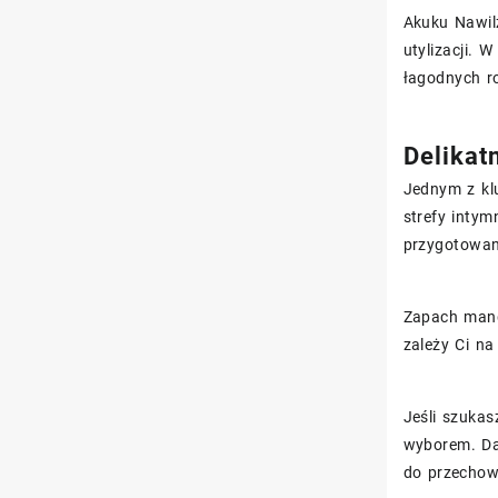
Akuku Nawil
utylizacji. 
łagodnych r
Delikat
Jednym z klu
strefy inty
przygotowan
Zapach mango
zależy Ci na
Jeśli szuka
wyborem. Da
do przechow