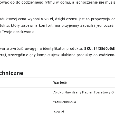
ować go do codziennego rytmu w domu, a jednocześnie nie musi
roduktowej cena wynosi
5.28 zł
, dzięki czemu jest to propozycja d
uktu, który zapewnia komfort, ma przyjemny zapach i jednocześni
ć Twoje oczekiwania.
arto zwrócić uwagę na identyfikator produktu:
SKU: f4f38d0b0d
rsji, szczególnie gdy kompletujesz ulubione produkty do codziennej
chniczne
Wartość
Akuku Nawilżany Papier Toaletowy O
f4f38d0b0d8a
5.28 zł