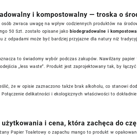
adowalny i kompostowalny — troska o śr
j osób zwraca uwagę na wpływ codziennych produktów na środow
go 50 Szt. zostało opisane jako
biodegradowalne i kompostowa
 z odpadami może być bardziej przyjazne dla natury niż tradycyj
oznacza to świadomy wybór podczas zakupów. Nawilżany papier t
dejścia „less waste”. Produkt jest zaprojektowany tak, by łączyć
ślić, że w opisie zaznaczono także brak alkoholu, co stanowi dod
 Połączenie delikatności i ekologicznych właściwości to dokładni
użytkowania i cena, która zachęca do cz
żany Papier Toaletowy o zapachu mango to produkt w opakowaniu