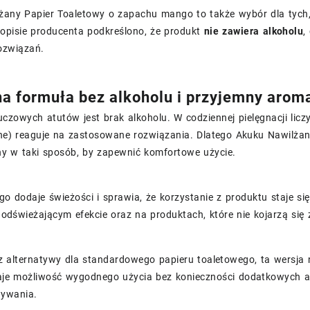
żany Papier Toaletowy o zapachu mango to także wybór dla tych,
W opisie producenta podkreślono, że produkt
nie zawiera alkoholu
,
ozwiązań.
na formuła bez alkoholu i przyjemny aro
czowych atutów jest brak alkoholu. W codziennej pielęgnacji liczy s
mne) reaguje na zastosowane rozwiązania. Dlatego Akuku Nawilża
y w taki sposób, by zapewnić komfortowe użycie.
 dodaje świeżości i sprawia, że korzystanie z produktu staje się
 odświeżającym efekcie oraz na produktach, które nie kojarzą się
sz alternatywy dla standardowego papieru toaletowego, ta wersja
je możliwość wygodnego użycia bez konieczności dodatkowych ak
ywania.