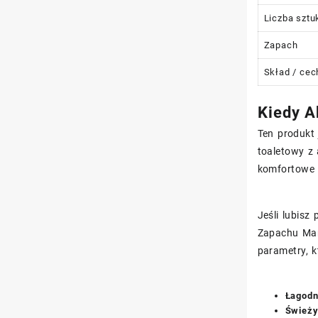
Liczba szt
Zapach
Skład / cec
Kiedy A
Ten produkt
toaletowy z
komfortowe 
Jeśli lubisz
Zapachu Man
parametry, k
Łagod
Świeży