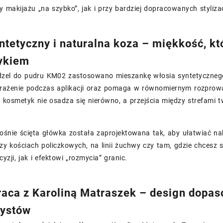
 makijażu „na szybko”, jak i przy bardziej dopracowanych styliza
ntetyczny i naturalna koza – miękkość, kt
ykiem
dzel do pudru KM02 zastosowano mieszankę włosia syntetycznego 
rażenie podczas aplikacji oraz pomaga w równomiernym rozprowa
 kosmetyk nie osadza się nierówno, a przejścia między strefami t
kośnie ścięta główka została zaprojektowana tak, aby ułatwiać n
y kościach policzkowych, na linii żuchwy czy tam, gdzie chcesz sub
yzji, jak i efektowi „rozmycia” granic.
aca z Karoliną Matraszek – design dopas
żystów