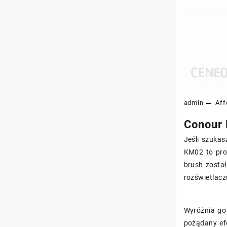
admin
Aff
Conour 
Jeśli szukas
KM02 to pro
brush został
rozświetlacz
Wyróżnia go 
pożądany efe