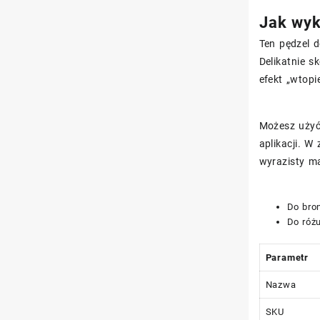
Jak wyk
Ten pędzel 
Delikatnie s
efekt „wtopi
Możesz użyć 
aplikacji. W
wyrazisty ma
Do bron
Do różu
Parametr
Nazwa
SKU