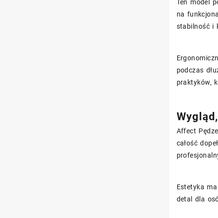
Ten model po
na funkcjona
stabilność i
Ergonomiczn
podczas dłuż
praktyków, 
Wygląd,
Affect Pędz
całość dopeł
profesjonal
Estetyka ma
detal dla os