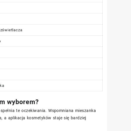
ozświetlacza
o
wka
rym wyborem?
02 spełnia te oczekiwania. Wspomniana mieszanka
, a aplikacja kosmetyków staje się bardziej