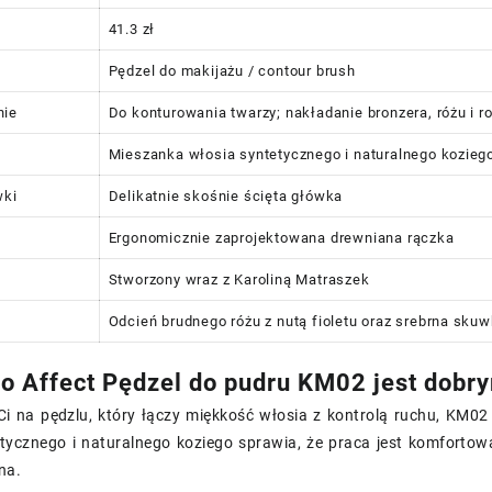
41.3 zł
Pędzel do makijażu / contour brush
nie
Do konturowania twarzy; nakładanie bronzera, różu i r
Mieszanka włosia syntetycznego i naturalnego kozieg
wki
Delikatnie skośnie ścięta główka
Ergonomicznie zaprojektowana drewniana rączka
a
Stworzony wraz z Karoliną Matraszek
Odcień brudnego różu z nutą fioletu oraz srebrna sku
o Affect Pędzel do pudru KM02 jest dob
 Ci na pędzlu, który łączy miękkość włosia z kontrolą ruchu, KM
tycznego i naturalnego koziego sprawia, że praca jest komfortowa
na.