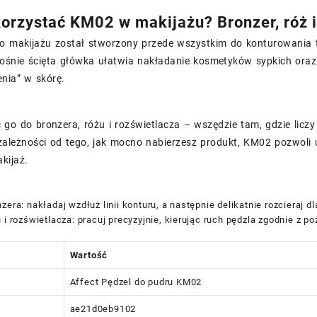
orzystać KM02 w makijażu? Bronzer, róż i
do makijażu został stworzony przede wszystkim do konturowania t
kośnie ścięta główka ułatwia nakładanie kosmetyków sypkich oraz
enia” w skórę.
go do bronzera, różu i rozświetlacza – wszędzie tam, gdzie liczy
 zależności od tego, jak mocno nabierzesz produkt, KM02 pozwoli 
kijaż.
zera: nakładaj wzdłuż linii konturu, a następnie delikatnie rozcieraj dl
 i rozświetlacza: pracuj precyzyjnie, kierując ruch pędzla zgodnie z 
Wartość
Affect Pędzel do pudru KM02
ae21d0eb9102