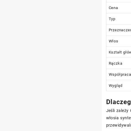
Cena
Typ
Przeznacze
Włos
Kształt głó
Rączka
Współprac
Wygląd
Dlaczeg
Jeśli zależy
włosia synte
przewidywal