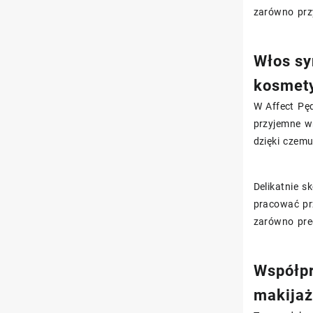
zarówno przy
Włos sy
kosmet
W Affect Pę
przyjemne w
dzięki czemu
Delikatnie s
pracować prz
zarówno prec
Współpr
makija