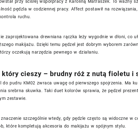
wstał przy ścisłej współpracy z Karoliną Matraszek. To ważny szc
lność pędzla w codziennej pracy. Affect postawił na rozwiązania,
 kontrola ruchu.
ie zaprojektowana drewniana rączka leży wygodnie w dłoni, co uł
szego makijażu. Dzięki temu pędzel jest dobrym wyborem zarówno 
którzy oczekują narzędzia pewnego w działaniu.
 który cieszy – brudny róż z nutą fioletu 
el do pudru KM02 zwraca uwagę od pierwszego spojrzenia. Ma kus
nia srebrna skuwka. Taki duet kolorów sprawia, że pędzel prezentu
nym zestawie.
 znaczenie szczególnie wtedy, gdy pędzle często są widoczne w c
ób, które kompletują akcesoria do makijażu w spójnym stylu.