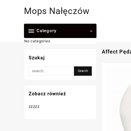
Skip
Mops Nałęczów
to
content
Category
No categories
Affect Pęd
Szukaj
Zobacz również
zzzzz