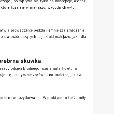
zegół, bo wpływa nie tylko na koncepcję, ale też
 które liczą się w makijażu: wygoda chwytu,
atwia prowadzenie pędzla i zmniejsza zmęczenie
dla osób uczących się sztuki makijażu, jak i dla
i srebrna skuwka
zący odcień brudnego różu z nutą fioletu, a
je się estetycznie zarówno na toaletce, jak i w
odziennym użytkowaniu. W praktyce to także miły