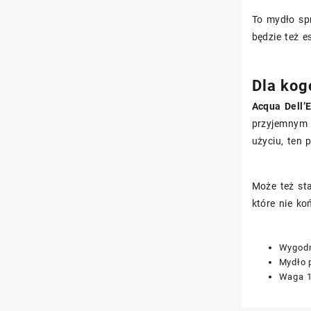
To mydło spr
będzie też 
Dla kog
Acqua Dell’
przyjemnym 
użyciu, ten 
Może też sta
które nie ko
Wygodn
Mydło 
Waga 1