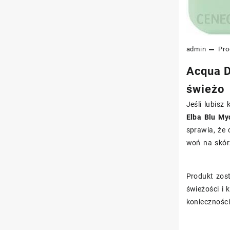
admin
Pro
Acqua D
świeżo
Jeśli lubis
Elba Blu My
sprawia, że
woń na skór
Produkt zost
świeżości i 
koniecznośc