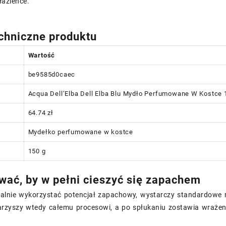
łazience.
chniczne produktu
Wartość
be9585d0caec
Acqua Dell’Elba Dell Elba Blu Mydło Perfumowane W Kostce 
64.74 zł
Mydełko perfumowane w kostce
150 g
wać, by w pełni cieszyć się zapachem
lnie wykorzystać potencjał zapachowy, wystarczy standardowe my
rzyszy wtedy całemu procesowi, a po spłukaniu zostawia wrażeni