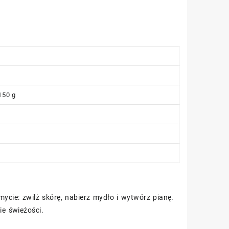
150 g
cie: zwilż skórę, nabierz mydło i wytwórz pianę.
e świeżości.