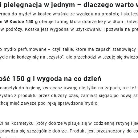
i pielęgnacja w jednym – dlaczego warto 
wraca do mydeł w kostce właśnie ze względu na prostotę i skute
e W Kostce 150 g
oferuje formę, która dobrze leży w dłoni i łatw
y w podróży. Kostka jest wygodna w użytkowaniu i pozwala na pre
to mydło perfumowane – czyli takie, które ma zapach stanowiący 
cie nie kończy się na „czysto”, ale przechodzi w „czuję się świeżo
ść 150 g i wygoda na co dzień
kosmetyk do higieny, zwracasz uwagę nie tylko na zapach, ale te
zystać z produktu przez dłuższy czas, zamiast sięgać po nową sz
 chcą mieć zawsze pod ręką sprawdzone mydło.
 Ci na kosmetyku, który dobrze wpisuje się w codzienną rutynę i 
sprawdza się szczególnie dobrze. Produkt jest przeznaczony do c