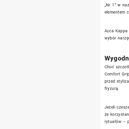
„Nr 1” w naz
elementem co
Acca Kappa t
wybór narzęd
Wygodna
Choć szczot
Comfort Gri
przed styli
fryzurą.
Jeżeli czesz
że korzystan
rytuałów – 