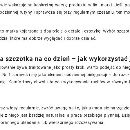
wie wskazuje na konkretną wersję produktu w linii marki. Jeśli p
dziennej rutyny i sprawdza się przy regularnym czesaniu, ten mo
o marka kojarzona z dbałością o detale i estetykę. Wybór szczotki
zia, które ma dobrze wyglądać i dobrze działać.
 szczotka na co dzień – jak wykorzystać j
kowanie bywa traktowane jako prosty krok, warto podejść do ni
p Nr 1 sprawdzi się jako element codziennej pielęgnacji – do ro
zacją. Komfortowy chwyt ułatwia wykonywanie ruchów w równym t
esz włosy regularnie, zwróć uwagę na to, jak układa się narzędzi
ie z niego jest bardziej naturalne, a praca przebiega płynniej. Dz
porannego układania lub wieczornego rozczesywania.