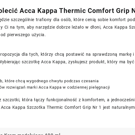
lecić Acca Kappa Thermic Comfort Grip N
dzie szczególnie trafiony dla osób, które cenią sobie komfort pod
ży Ci na tym, aby narzędzie dobrze leżało w dłoni, Acca Kappa S
 od pierwszego użycia.
propozycja dla tych, którzy chcą postawić na sprawdzoną markę 
 Wybierając szczotkę Acca Kappa, zyskujesz produkt, który ma by
ób, które chcą wygodnego chwytu podczas czesania
nów rozwiązań marki Acca Kappa w codziennej pielęgnacji
z szczotki, która łączy funkcjonalność z komfortem, a jednocześn
r Acca Kappa Szczotka Thermic Comfort Grip Nr 1 jest naturalnym