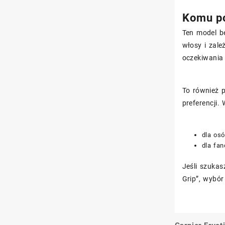
Komu po
Ten model bę
włosy i zale
oczekiwania
To również 
preferencji.
dla os
dla fa
Jeśli szukas
Grip”, wybó