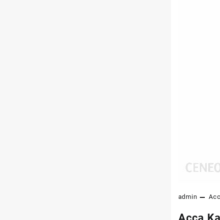
admin
Ac
Acca Ka