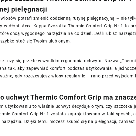
nej pielęgnacji
włosów potrafi zmienić codzienną rutynę pielęgnacyjną – nie tylk
eży w dłoni. Acca Kappa Szczotka Thermic Comfort Grip Nr 1 to p
tóre chcą wygodnego narzędzia na co dzień. Jeśli lubisz narzędzi
szybko stać się Twoim ulubionym.
ce liczy się przede wszystkim ergonomia uchwytu. Nazwa „Thermic
ana tak, aby zapewniać komfort podczas użytkowania, a jednocześ
ważne, gdy rozczesujesz włosy regularnie – rano przed wyjściem
o uchwyt Thermic Comfort Grip ma znacz
m użytkowaniu to właśnie uchwyt decyduje o tym, czy szczotka 
ermic Comfort Grip Nr 1 została zaprojektowana w taki sposób, a
narzędzia. Dzięki temu możesz skupić się na pielęgnacji, zamias