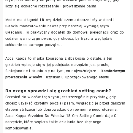
czyli przeznaczony do pracy na włosach podczas stylizacji, gdy
liczy się dokładne rozczesanie i prowadzenie pasm.
Model ma długość
18 cm
, dzięki czemu dobrze leży w dłoni i
ułatwia manewrowanie nawet przy bardziej wymagającym
układaniu. To praktyczny dodatek do domowej pielęgnacji oraz do
codziennych przygotowań, gdy chcesz, by fryzura wyglądała
schludnie od samego początku.
Acca Kappa to marka kojarzona z dbałością o detale, a ten
grzebień wpisuje się w jej podejście: narzędzie jest proste,
funkcjonalne i skupia się na tym, co najważniejsze –
komfortowym
prowadzeniu włosów
i uzyskaniu uporządkowanego efektu.
Do czego sprawdzi się grzebień setting comb?
Grzebień do włosów tego typu jest szczególnie przydatny, gdy
chcesz uzyskać czytelny podział pasm, wygładzić je przed dalszym
etapem stylizacji lub doprowadzić do równomiernego ułożenia.
Acca Kappa Grzebień Do Włosów 18 Cm Setting Comb daje Ci
narzędzie, które wspiera takie działania bez zbędnego
komplikowania.