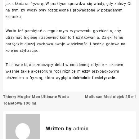
jak układasz fryzurę. W praktyce sprawdza się wtedy, gdy zależy Ci
na tym, by włosy były rozdzielone i prowadzone w pożądanym
kierunku.
Warto też pamiętać o regularnym czyszczeniu grzebienia, aby
utrzymać higienę i zapewnić komfort użytkowania. Dzięki temu
narzędzie dłużej zachowa swoje właściwości i będzie gotowe na
kolejne stylizacje.
To niewielki, ale znaczący detal w codziennej rutynie – czasem
właśnie takie akcesorium robi różnicę między przypadkowym
ułożeniem a fryzurą, która wygląda
dokładnie i estetycznie
.
Nawigacja
Thierry Mugler Men Ultimate Woda
Mollusan Med olejek 25 ml
wpisu
Toaletowa 100 ml
Written by
admin