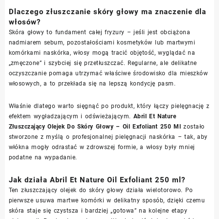
Dlaczego złuszczanie skóry głowy ma znaczenie dla
włosów?
Skóra głowy to fundament całej fryzury – jeśli jest obciążona
nadmiarem sebum, pozostałościami kosmetyków lub martwymi
komórkami naskórka, włosy mogą tracić objętość, wyglądać na
„zmęczone” i szybciej się przetłuszczać. Regularne, ale delikatne
oczyszczanie pomaga utrzymać właściwe środowisko dla mieszków
włosowych, a to przekłada się na lepszą kondycję pasm.
Właśnie dlatego warto sięgnąć po produkt, który łączy pielęgnację z
efektem wygładzającym i odświeżającym.
Abril Et Nature
Złuszczający Olejek Do Skóry Głowy – Oil Exfoliant 250 Ml
zostało
stworzone z myślą o profesjonalnej pielęgnacji naskórka – tak, aby
włókna mogły odrastać w zdrowszej formie, a włosy były mniej
podatne na wypadanie.
Jak działa Abril Et Nature Oil Exfoliant 250 ml?
Ten złuszczający olejek do skóry głowy działa wielotorowo. Po
pierwsze usuwa martwe komórki w delikatny sposób, dzięki czemu
skóra staje się czystsza i bardziej „gotowa” na kolejne etapy