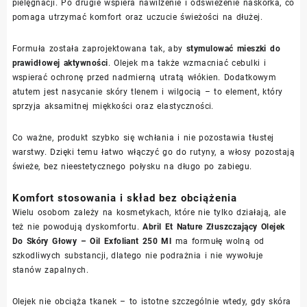
pielęgnacji. Po drugie wspiera nawilżenie i odświeżenie naskórka, co
pomaga utrzymać komfort oraz uczucie świeżości na dłużej.
Formuła została zaprojektowana tak, aby
stymulować mieszki do
prawidłowej aktywności
. Olejek ma także wzmacniać cebulki i
wspierać ochronę przed nadmierną utratą włókien. Dodatkowym
atutem jest nasycanie skóry tlenem i wilgocią – to element, który
sprzyja aksamitnej miękkości oraz elastyczności.
Co ważne, produkt szybko się wchłania i nie pozostawia tłustej
warstwy. Dzięki temu łatwo włączyć go do rutyny, a włosy pozostają
świeże, bez nieestetycznego połysku na długo po zabiegu.
Komfort stosowania i skład bez obciążenia
Wielu osobom zależy na kosmetykach, które nie tylko działają, ale
też nie powodują dyskomfortu.
Abril Et Nature Złuszczający Olejek
Do Skóry Głowy – Oil Exfoliant 250 Ml
ma formułę wolną od
szkodliwych substancji, dlatego nie podrażnia i nie wywołuje
stanów zapalnych.
Olejek nie obciąża tkanek – to istotne szczególnie wtedy, gdy skóra