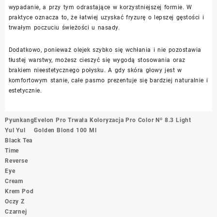
wypadanie, a przy tym odrastające w korzystniejszej formie. W
praktyce oznacza to, że łatwiej uzyskać fryzurę o lepszej gęstości i
trwałym poczuciu świeżości u nasady.
Dodatkowo, ponieważ olejek szybko się wchłania i nie pozostawia
tłustej warstwy, możesz cieszyć się wygodą stosowania oraz
brakiem nieestetycznego połysku. A gdy skóra głowy jest w
komfortowym stanie, całe pasmo prezentuje się bardziej naturalnie i
estetycznie.
Nawigacja
Pyunkang
Evelon Pro Trwała Koloryzacja Pro Color Nº 8.3 Light
wpisu
Yul Yul
Golden Blond 100 Ml
Black Tea
Time
Reverse
Eye
Cream
Krem Pod
Oczy Z
Czarnej