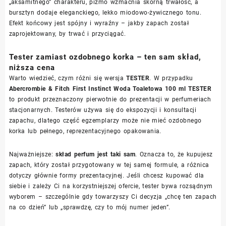
„aksamitnego” charakteru, piżmo wzmacnia skórną trwałość, a
bursztyn dodaje eleganckiego, lekko miodowo-żywicznego tonu.
Efekt końcowy jest spójny i wyraźny – jakby zapach został
zaprojektowany, by trwać i przyciągać.
Tester zamiast ozdobnego korka – ten sam skład,
niższa cena
Warto wiedzieć, czym różni się wersja
TESTER
. W przypadku
Abercrombie & Fitch First Instinct Woda Toaletowa 100 ml TESTER
to produkt przeznaczony pierwotnie do prezentacji w perfumeriach
stacjonarnych. Testerów używa się do ekspozycji i konsultacji
zapachu, dlatego część egzemplarzy może nie mieć ozdobnego
korka lub pełnego, reprezentacyjnego opakowania.
Najważniejsze:
skład perfum jest taki sam
. Oznacza to, że kupujesz
zapach, który został przygotowany w tej samej formule, a różnica
dotyczy głównie formy prezentacyjnej. Jeśli chcesz kupować dla
siebie i zależy Ci na korzystniejszej ofercie, tester bywa rozsądnym
wyborem – szczególnie gdy towarzyszy Ci decyzja „chcę ten zapach
na co dzień” lub „sprawdzę, czy to mój numer jeden”.