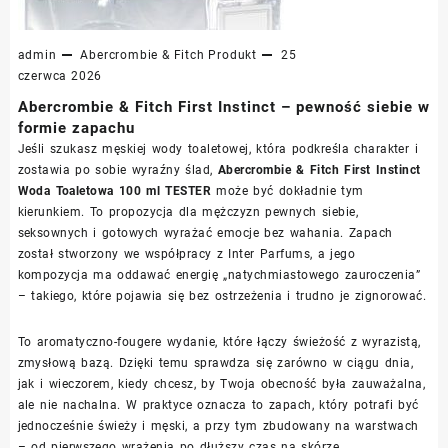
admin
Abercrombie & Fitch
Produkt
25
czerwca 2026
Abercrombie & Fitch First Instinct – pewność siebie w
formie zapachu
Jeśli szukasz męskiej wody toaletowej, która podkreśla charakter i
zostawia po sobie wyraźny ślad,
Abercrombie & Fitch First Instinct
Woda Toaletowa 100 ml TESTER
może być dokładnie tym
kierunkiem. To propozycja dla mężczyzn pewnych siebie,
seksownych i gotowych wyrażać emocje bez wahania. Zapach
został stworzony we współpracy z Inter Parfums, a jego
kompozycja ma oddawać energię „natychmiastowego zauroczenia”
– takiego, które pojawia się bez ostrzeżenia i trudno je zignorować.
To aromatyczno-fougere wydanie, które łączy świeżość z wyrazistą,
zmysłową bazą. Dzięki temu sprawdza się zarówno w ciągu dnia,
jak i wieczorem, kiedy chcesz, by Twoja obecność była zauważalna,
ale nie nachalna. W praktyce oznacza to zapach, który potrafi być
jednocześnie świeży i męski, a przy tym zbudowany na warstwach
– od pierwszego wrażenia po dłuższy czas na skórze.