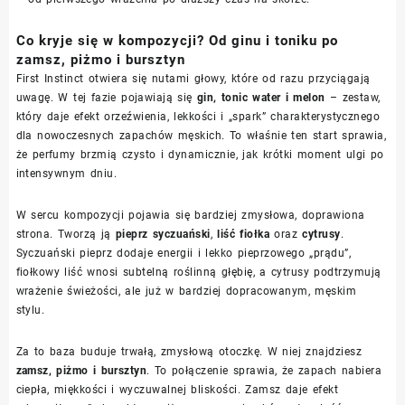
Co kryje się w kompozycji? Od ginu i toniku po
zamsz, piżmo i bursztyn
First Instinct otwiera się nutami głowy, które od razu przyciągają
uwagę. W tej fazie pojawiają się
gin, tonic water i melon
– zestaw,
który daje efekt orzeźwienia, lekkości i „spark” charakterystycznego
dla nowoczesnych zapachów męskich. To właśnie ten start sprawia,
że perfumy brzmią czysto i dynamicznie, jak krótki moment ulgi po
intensywnym dniu.
W sercu kompozycji pojawia się bardziej zmysłowa, doprawiona
strona. Tworzą ją
pieprz syczuański
,
liść fiołka
oraz
cytrusy
.
Syczuański pieprz dodaje energii i lekko pieprzowego „prądu”,
fiołkowy liść wnosi subtelną roślinną głębię, a cytrusy podtrzymują
wrażenie świeżości, ale już w bardziej dopracowanym, męskim
stylu.
Za to baza buduje trwałą, zmysłową otoczkę. W niej znajdziesz
zamsz, piżmo i bursztyn
. To połączenie sprawia, że zapach nabiera
ciepła, miękkości i wyczuwalnej bliskości. Zamsz daje efekt