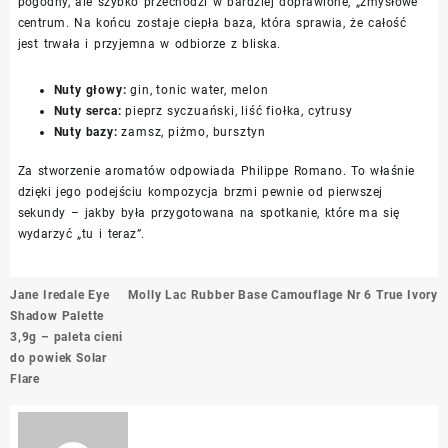
pogodny, ale szybko przechodzi w bardziej doprawione, „zmysłowe”
centrum. Na końcu zostaje ciepła baza, która sprawia, że całość
jest trwała i przyjemna w odbiorze z bliska.
Nuty głowy:
gin, tonic water, melon
Nuty serca:
pieprz syczuański, liść fiołka, cytrusy
Nuty bazy:
zamsz, piżmo, bursztyn
Za stworzenie aromatów odpowiada Philippe Romano. To właśnie
dzięki jego podejściu kompozycja brzmi pewnie od pierwszej
sekundy – jakby była przygotowana na spotkanie, które ma się
wydarzyć „tu i teraz”.
Nawigacja
Jane Iredale Eye
Molly Lac Rubber Base Camouflage Nr 6 True Ivory
wpisu
Shadow Palette
3,9g – paleta cieni
do powiek Solar
Flare