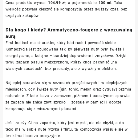
Cena produktu wynosi
104.99 zł
, a pojemność to
100 ml
. Taka
wielkość pozwala cieszyć się kompozycją przez dłuższy czas, bez
częstych zakupów.
Dla kogo i kiedy? Aromatyczno-fougere z wyczuwalną
aurą
First Instinct ma charakter, który lubi ruch i pewność siebie.
Kompozycja jest zbudowana tak, by pierwsze nuty były świeże i
energetyczne, a kolejne – bardziej doprawione i zmysłowe. Dzięki
temu zapach pasuje mężczyznom, którzy chcą pachnieć „na
własnych zasadach”: bez przesady, ale z wyraźnym efektem.
Najlepiej sprawdza się w sezonach przejściowych i w cieplejszych
miesiącach, gdy świeże nuty (gin, tonic, melon oraz cytrusy) brzmią
naturalnie. Z kolei baza z zamszem, piżmem i bursztynem sprawia,
że zapach nie znika zbyt szybko – zostaje w pamięci i dobrze
komponuje się z wieczornymi planami.
Jeśli zależy Ci na zapachu, który jest męski, ale nie ciężki, a do
tego ma w sobie nutę ryzyka i flirtu, ta kompozycja wpisuje się w
ten klimat bardzo precyzyjnie.