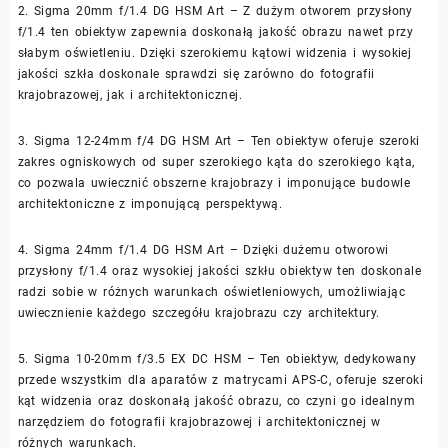
2. Sigma 20mm f/1.4 DG HSM Art – Z dużym otworem przysłony
f/1.4 ten obiektyw zapewnia doskonałą jakość obrazu nawet przy
słabym oświetleniu. Dzięki szerokiemu kątowi widzenia i wysokiej
jakości szkła doskonale sprawdzi się zarówno do fotografii
krajobrazowej, jak i architektonicznej.
3. Sigma 12-24mm f/4 DG HSM Art – Ten obiektyw oferuje szeroki
zakres ogniskowych od super szerokiego kąta do szerokiego kąta,
co pozwala uwiecznić obszerne krajobrazy i imponujące budowle
architektoniczne z imponującą perspektywą.
4. Sigma 24mm f/1.4 DG HSM Art – Dzięki dużemu otworowi
przysłony f/1.4 oraz wysokiej jakości szkłu obiektyw ten doskonale
radzi sobie w różnych warunkach oświetleniowych, umożliwiając
uwiecznienie każdego szczegółu krajobrazu czy architektury.
5. Sigma 10-20mm f/3.5 EX DC HSM – Ten obiektyw, dedykowany
przede wszystkim dla aparatów z matrycami APS-C, oferuje szeroki
kąt widzenia oraz doskonałą jakość obrazu, co czyni go idealnym
narzędziem do fotografii krajobrazowej i architektonicznej w
różnych warunkach.