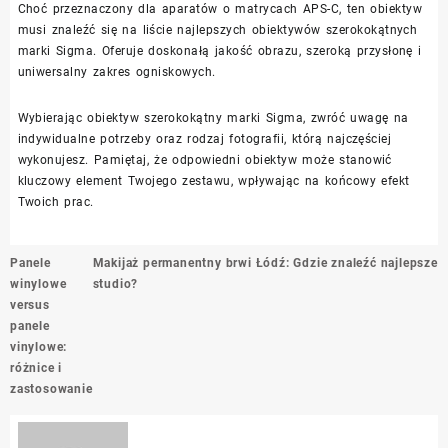
Choć przeznaczony dla aparatów o matrycach APS-C, ten obiektyw
musi znaleźć się na liście najlepszych obiektywów szerokokątnych
marki Sigma. Oferuje doskonałą jakość obrazu, szeroką przysłonę i
uniwersalny zakres ogniskowych.
Wybierając obiektyw szerokokątny marki Sigma, zwróć uwagę na
indywidualne potrzeby oraz rodzaj fotografii, którą najczęściej
wykonujesz. Pamiętaj, że odpowiedni obiektyw może stanowić
kluczowy element Twojego zestawu, wpływając na końcowy efekt
Twoich prac.
Nawigacja
Panele
Makijaż permanentny brwi Łódź: Gdzie znaleźć najlepsze
wpisu
winylowe
studio?
versus
panele
vinylowe:
różnice i
zastosowanie