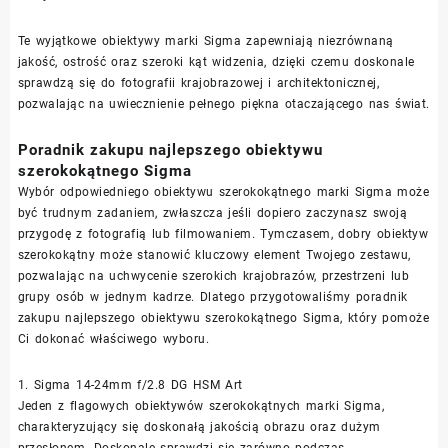
Te wyjątkowe obiektywy marki Sigma zapewniają niezrównaną
jakość, ostrość oraz szeroki kąt widzenia, dzięki czemu doskonale
sprawdzą się do fotografii krajobrazowej i architektonicznej,
pozwalając na uwiecznienie pełnego piękna otaczającego nas świat.
Poradnik zakupu najlepszego obiektywu
szerokokątnego Sigma
Wybór odpowiedniego obiektywu szerokokątnego marki Sigma może
być trudnym zadaniem, zwłaszcza jeśli dopiero zaczynasz swoją
przygodę z fotografią lub filmowaniem. Tymczasem, dobry obiektyw
szerokokątny może stanowić kluczowy element Twojego zestawu,
pozwalając na uchwycenie szerokich krajobrazów, przestrzeni lub
grupy osób w jednym kadrze. Dlatego przygotowaliśmy poradnik
zakupu najlepszego obiektywu szerokokątnego Sigma, który pomoże
Ci dokonać właściwego wyboru.
1. Sigma 14-24mm f/2.8 DG HSM Art
Jeden z flagowych obiektywów szerokokątnych marki Sigma,
charakteryzujący się doskonałą jakością obrazu oraz dużym
przesłonem. Doskonale sprawdzi się zarówno podczas