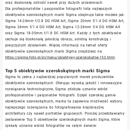
oraz doskonałą ostrość nawet przy dużych przesłonach.
Dla profesjonalistów i pasjonatów fotografii lista najlepszych
obiektywów szerokokątnych marki Sigma obejmuje takie modele jak:
Sigma 14-24mm f/2.8 DG HSM Art, Sigma 20mm f/1.4 DG HSM Art,
Sigma 24mm f/1.4 DG HSM Art, Sigma 12-24mm f/4 DG HSM Art
oraz Sigma 18-35mm f/1.8 DC HSM Art. Każdy z tych obiektywów
cechuje się doskonałą jakością obrazu, solidną konstrukcją i
precyzyjnym działaniem. Więcej informacji na temat oferty
obiektywów szerokokątnych marki Sigma znajdziesz na
https://sigma-foto.pl/pl/menu/obiektywy-szerokokatne-153.html
.
Top 5 obiektywów szerokokątnych marki Sigma
Sigma to jedna z najbardziej popularnych marek producentów
obiektywów szerokokątnych. Oferując wysoką jakość i innowacyjne
rozwiązania technologiczne, Sigma zdobyła uznanie wśród
profesjonalistów i pasjonatów fotografii. Dzięki szerokiej gamie
obiektywów szerokokątnych, marka ta zapewnia możliwość wyboru
najlepszego rozwiązania do fotografowania krajobrazów,
architektury czy nawet portretów grupowych. Poniżej przedstawiamy
zestawienie Top 5 obiektywów szerokokątnych marki Sigma, które
zyskały uznanie wśród fotografów na całym świecie: