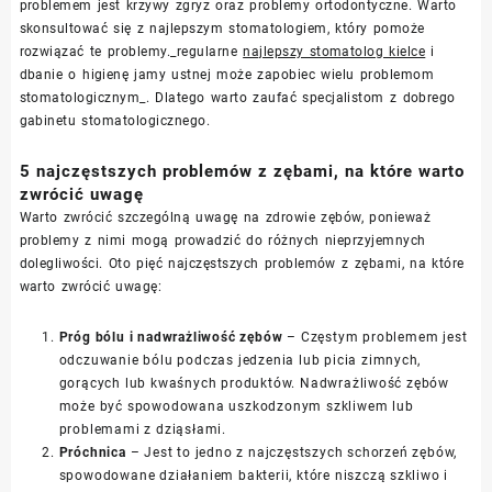
problemem jest krzywy zgryz oraz problemy ortodontyczne. Warto
skonsultować się z najlepszym stomatologiem, który pomoże
rozwiązać te problemy._regularne
najlepszy stomatolog kielce
i
dbanie o higienę jamy ustnej może zapobiec wielu problemom
stomatologicznym_. Dlatego warto zaufać specjalistom z dobrego
gabinetu stomatologicznego.
5 najczęstszych problemów z zębami, na które warto
zwrócić uwagę
Warto zwrócić szczególną uwagę na zdrowie zębów, ponieważ
problemy z nimi mogą prowadzić do różnych nieprzyjemnych
dolegliwości. Oto pięć najczęstszych problemów z zębami, na które
warto zwrócić uwagę:
Próg bólu i nadwrażliwość zębów
– Częstym problemem jest
odczuwanie bólu podczas jedzenia lub picia zimnych,
gorących lub kwaśnych produktów. Nadwrażliwość zębów
może być spowodowana uszkodzonym szkliwem lub
problemami z dziąsłami.
Próchnica
– Jest to jedno z najczęstszych schorzeń zębów,
spowodowane działaniem bakterii, które niszczą szkliwo i