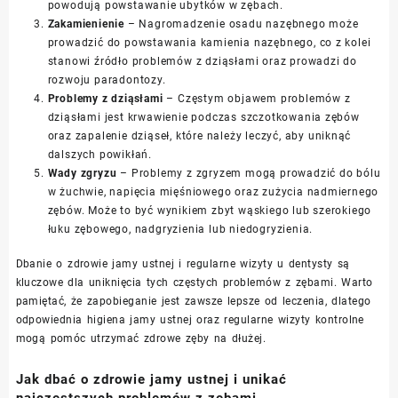
powodują powstawanie ubytków w zębach.
Zakamienienie
– Nagromadzenie osadu nazębnego może
prowadzić do powstawania kamienia nazębnego, co z kolei
stanowi źródło problemów z dziąsłami oraz prowadzi do
rozwoju paradontozy.
Problemy z dziąsłami
– Częstym objawem problemów z
dziąsłami jest krwawienie podczas szczotkowania zębów
oraz zapalenie dziąseł, które należy leczyć, aby uniknąć
dalszych powikłań.
Wady zgryzu
– Problemy z zgryzem mogą prowadzić do bólu
w żuchwie, napięcia mięśniowego oraz zużycia nadmiernego
zębów. Może to być wynikiem zbyt wąskiego lub szerokiego
łuku zębowego, nadgryzienia lub niedogryzienia.
Dbanie o zdrowie jamy ustnej i regularne wizyty u dentysty są
kluczowe dla uniknięcia tych częstych problemów z zębami. Warto
pamiętać, że zapobieganie jest zawsze lepsze od leczenia, dlatego
odpowiednia higiena jamy ustnej oraz regularne wizyty kontrolne
mogą pomóc utrzymać zdrowe zęby na dłużej.
Jak dbać o zdrowie jamy ustnej i unikać
najczęstszych problemów z zębami