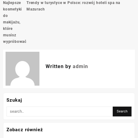
Nawigacja
Najlepsze
Trendy w turystyce w Polsce: rozwój hoteli spa na
wpisu
kosmetyki
Mazurach
do
makijażu,
które
musisz
wypróbować
Written by
admin
Szukaj
Zobacz również