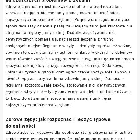
Zdrowie jamy ustnej jest niezwykle istotne dla ogólnego stanu
zdrowia. Dbając o higienę jamy ustnej, można uniknąć wielu
najczęstszych problemów z zębami. Po pierwsze, regularne mycie
zębów dwa razy dziennie pastą zawierającą fluor jest kluczowe dla
utrzymania higieny jamy ustnej. Dodatkowo, używanie nici
dentystycznych pomaga usunąć resztki jedzenia z trudno
dostępnych miejsc. Regularne wizyty u dentysty są również ważne,
aby monitorować stan jamy ustnej i uniknąć większych problemów.
Warto również zwrócić uwagę na swoją dietę, unikając nadmiernego
spożycia cukru, który sprzyja rozwojowi próchnicy. Dodatkowo,
unikanie używania tytoniu oraz ograniczenie spożywania alkoholu
również wpływa pozytywnie na zdrowie jamy ustnej. Dbałość o
regularne szczotkowanie zębów, stosowanie nici dentystycznych,
regularne wizyty u dentysty oraz właściwa dieta i unikanie używek
to klucz do utrzymania zdrowia jamy ustnej i uniknięcia
najczęstszych problemów z zębami.
Zdrowe zęby: jak rozpoznać i leczyć typowe
dolegliwości
Zdrowe zęby są kluczowe dla ogólnego stanu zdrowia jamy ustnej.
Istnieje wiele typowych dolegliwości, które mogą dotknąć zęby i