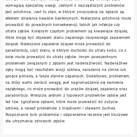
wymagają specjalnej uwagi. Jednym z najczęstszych problemów
jest próchnica. Jest to stan, w którym zniszczenia na zębach są
efektem działania kwasów bakteryjnych. Nieleczona próchnica może
prowadzić do poważnych konsekwencji, takich jak infekcje czy
utrata zębów. Kolejnym częstym problemem są krwawiące dziąsła,
które mogą być objawem stanu zapalnego nazywanego zapaleniem
dziąseł. Nieleczone zapalenie dziąseł może prowadzić do
paradontozy, czyli stanu, w którym dochodzi do utraty kości, co z
kolei może prowadzić do utraty zębów. Innym powszechnym
problemem związanym z zębami jest nadwrażliwość. Nadwrażliwe
zęby mogą być rezultatem erozji szkliwa, narażenia na zimne lub
gorące potrawy, a także stanów zapalnych. Dodatkowo, problemem,
na który warto zwrócić uwagę, jest nagromadzenie się kamienia
nazębnego, co może prowadzić do urazów dziąseł, zapalenia oraz
paradontozy. Wreszcie, jednym z typowych problemów zębów jest
też tzw. zgrzytanie zębami, które może prowadzić do zużycia
szkliwa, a nawet problemów z mięśniami i stawami żuchwy.
Rozpoznanie tych problemów i odpowiednie leczenie jest kluczowe
dla utrzymania zdrowych zębów.