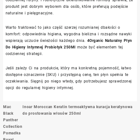
produkt jest dobrym wyborem dla osób, które preferują podejście
naturalne i pielęgnacyjne.
Warto traktować to jako część szerzej rozumianej dbałości o
komfort: odpowiednia higiena, wygodna bielizna i rozsądne nawyki
wspierają uczucie świeżości każdego dnia.
4Organic Naturalny Płyn
Do Higieny Intymnej Probiotyk 250Ml
może być elementem tej
codziennej strategii.
Jeśli zależy Ci na produkcie, który ma konkretną pojemność, łatwo
dostępne oznaczenie (SKU) i przystępną cenę, ten płyn spełnia te
oczekiwania. Sięgnij po niego wtedy, gdy potrzebujesz sprawdzonej
opcji do regularnej higieny intymnej.
Nawigacja
Mac
Inoar Moroccan Keratin termoaktywna kuracja keratynowa
wpisu
Black
do prostowania włosów 250ml
Panther
Collection
Pomadka
Royal