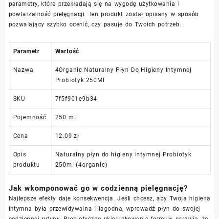
parametry, które przekładają się na wygodę użytkowania i
powtarzalność pielęgnacji. Ten produkt został opisany w sposób
pozwalający szybko ocenić, czy pasuje do Twoich potrzeb.
Parametr
Wartość
Nazwa
4Organic Naturalny Płyn Do Higieny Intymnej
Probiotyk 250Ml
SKU
7f5f901e9b34
Pojemność
250 ml
Cena
12.09 zł
Opis
Naturalny płyn do higieny intymnej Probiotyk
produktu
250ml (4organic)
Jak wkomponować go w codzienną pielęgnację?
Najlepsze efekty daje konsekwencja. Jeśli chcesz, aby Twoja higiena
intymna była przewidywalna i łagodna, wprowadź płyn do swojej
codziennej rutyny. Probiotyczne ukierunkowanie formuły sprawia, że