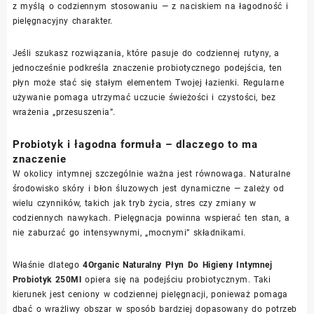
z myślą o codziennym stosowaniu — z naciskiem na łagodność i
pielęgnacyjny charakter.
Jeśli szukasz rozwiązania, które pasuje do codziennej rutyny, a
jednocześnie podkreśla znaczenie probiotycznego podejścia, ten
płyn może stać się stałym elementem Twojej łazienki. Regularne
używanie pomaga utrzymać uczucie świeżości i czystości, bez
wrażenia „przesuszenia”.
Probiotyk i łagodna formuła – dlaczego to ma
znaczenie
W okolicy intymnej szczególnie ważna jest równowaga. Naturalne
środowisko skóry i błon śluzowych jest dynamiczne — zależy od
wielu czynników, takich jak tryb życia, stres czy zmiany w
codziennych nawykach. Pielęgnacja powinna wspierać ten stan, a
nie zaburzać go intensywnymi, „mocnymi” składnikami.
Właśnie dlatego
4Organic Naturalny Płyn Do Higieny Intymnej
Probiotyk 250Ml
opiera się na podejściu probiotycznym. Taki
kierunek jest ceniony w codziennej pielęgnacji, ponieważ pomaga
dbać o wrażliwy obszar w sposób bardziej dopasowany do potrzeb