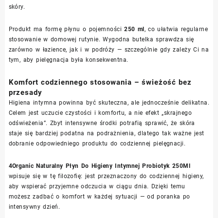
skóry.
Produkt ma formę płynu o pojemności
250 ml
, co ułatwia regularne
stosowanie w domowej rutynie. Wygodna butelka sprawdza się
zarówno w łazience, jak i w podróży — szczególnie gdy zależy Ci na
tym, aby pielęgnacja była konsekwentna.
Komfort codziennego stosowania – świeżość bez
przesady
Higiena intymna powinna być skuteczna, ale jednocześnie delikatna.
Celem jest uczucie czystości i komfortu, a nie efekt „skrajnego
odświeżenia”. Zbyt intensywne środki potrafią sprawić, że skóra
staje się bardziej podatna na podrażnienia, dlatego tak ważne jest
dobranie odpowiedniego produktu do codziennej pielęgnacji.
4Organic Naturalny Płyn Do Higieny Intymnej Probiotyk 250Ml
wpisuje się w tę filozofię: jest przeznaczony do codziennej higieny,
aby wspierać przyjemne odczucia w ciągu dnia. Dzięki temu
możesz zadbać o komfort w każdej sytuacji — od poranka po
intensywny dzień.