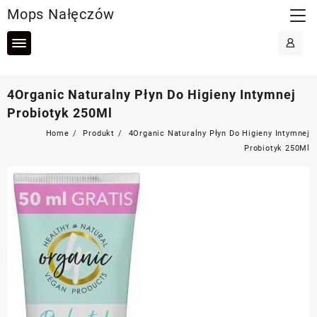
Skip
Mops Nałęczów
to
content
4Organic Naturalny Płyn Do Higieny Intymnej
Probiotyk 250Ml
Home
Produkt
4Organic Naturalny Płyn Do Higieny Intymnej
Probiotyk 250Ml