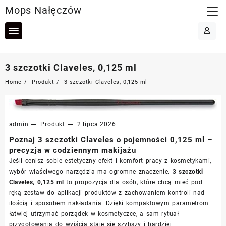
Skip
Mops Nałęczów
to
content
3 szczotki Claveles, 0,125 ml
Home
Produkt
3 szczotki Claveles, 0,125 ml
admin
Produkt
2 lipca 2026
Poznaj 3 szczotki Claveles o pojemności 0,125 ml –
precyzja w codziennym makijażu
Jeśli cenisz sobie estetyczny efekt i komfort pracy z kosmetykami,
wybór właściwego narzędzia ma ogromne znaczenie.
3 szczotki
Claveles, 0,125 ml
to propozycja dla osób, które chcą mieć pod
ręką zestaw do aplikacji produktów z zachowaniem kontroli nad
ilością i sposobem nakładania. Dzięki kompaktowym parametrom
łatwiej utrzymać porządek w kosmetyczce, a sam rytuał
przygotowania do wyjścia staje się szybszy i bardziej