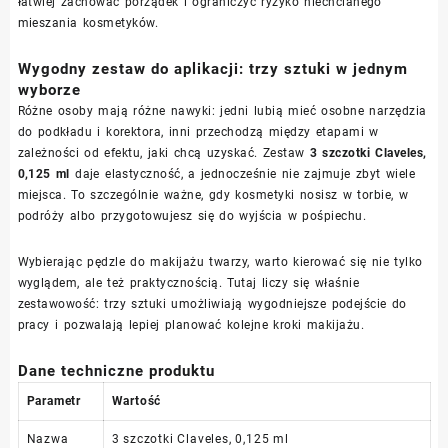
łatwiej zachować porządek i ograniczyć ryzyko niechcianego
mieszania kosmetyków.
Wygodny zestaw do aplikacji: trzy sztuki w jednym
wyborze
Różne osoby mają różne nawyki: jedni lubią mieć osobne narzędzia
do podkładu i korektora, inni przechodzą między etapami w
zależności od efektu, jaki chcą uzyskać. Zestaw
3 szczotki Claveles,
0,125 ml
daje elastyczność, a jednocześnie nie zajmuje zbyt wiele
miejsca. To szczególnie ważne, gdy kosmetyki nosisz w torbie, w
podróży albo przygotowujesz się do wyjścia w pośpiechu.
Wybierając pędzle do makijażu twarzy, warto kierować się nie tylko
wyglądem, ale też praktycznością. Tutaj liczy się właśnie
zestawowość: trzy sztuki umożliwiają wygodniejsze podejście do
pracy i pozwalają lepiej planować kolejne kroki makijażu.
Dane techniczne produktu
Parametr
Wartość
Nazwa
3 szczotki Claveles, 0,125 ml